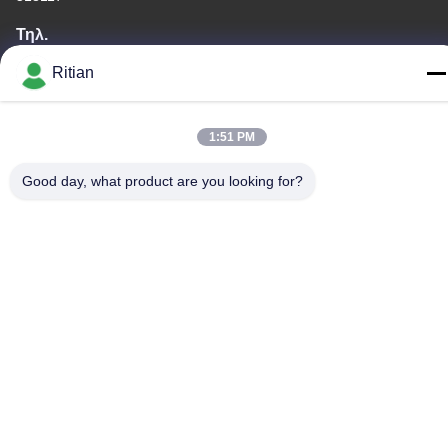
Τηλ.
+86-755-84080323
Ritian
1:51 PM
Καλή ποιότητα της Κίνας ΠΡΟΣΤΑΤΕΥΤΙΚΗ ΤΑΙΝΙΑ PE
Good day, what product are you looking for?
Προμηθευτής. Πνευματικά δικαιώματα © -2026 Shenzhen Ritian
Technology Co., Ltd. . Διατηρούνται όλα τα πνευματικά
δικαιώματα.
Πολιτική απορρήτου
|
Sitemap