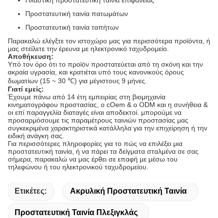
Προστατευτική ταινία πατωμάτων
Προστατευτική ταινία ταπήτων
Παρακαλώ ελέγξτε τον ιστοχώρο μας για περισσότερα προϊόντα, ή
μας στείλετε την έρευνα με ηλεκτρονικό ταχυδρομείο.
Αποθήκευση:
Υπό τον όρο ότι το προϊόν προστατεύεται από τη σκόνη και την
ακραία υγρασία, και κρατιέται υπό τους κανονικούς όρους
δωματίων (15 ~ 30 ℃) για μέγιστους 9 μήνες.
Γιατί εμείς:
Έχουμε πάνω από 14 έτη εμπειρίας στη βιομηχανία
κινηματογράφου προστασίας, ο cOem & ο ODM και η συνήθεια &
οι επί παραγγελία διαταγές είναι αποδεκτοί. μπορούμε να
προσαρμόσουμε τις παραμέτρους ταινιών προστασίας μας
συγκεκριμένα χαρακτηριστικά κατάλληλα για την επιχείρηση ή την
ειδική ανάγκη σας.
Για περισσότερες πληροφορίες για το πώς να επιλέξει μια
προστατευτική ταινία, ή να πάρει τα δείγματα σταλμένα σε σας
σήμερα, παρακαλώ να μας έρθει σε επαφή με μέσω του
τηλεφώνου ή του ηλεκτρονικού ταχυδρομείου.
Ετικέτες:
Ακρυλική Προστατευτική Ταινία
Προστατευτική Ταινία Πλεξιγκλάς