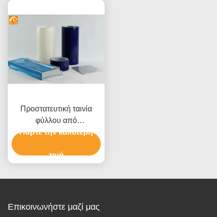
Προστατευτική ταινία
φύλλου από
πολυαιθυλένιο πλαστικό
Πάρτε την καλύτερη
με συγκολλητικό με βάση
διαλύτες
τιμή
Επικοινωνήστε μαζί μας