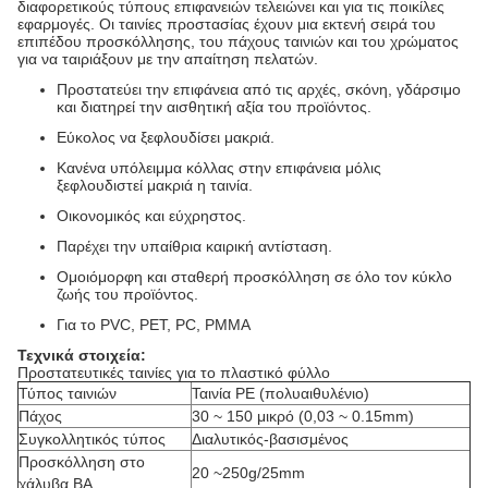
διαφορετικούς τύπους επιφανειών τελειώνει και για τις ποικίλες
εφαρμογές. Οι ταινίες προστασίας έχουν μια εκτενή σειρά του
επιπέδου προσκόλλησης, του πάχους ταινιών και του χρώματος
για να ταιριάξουν με την απαίτηση πελατών.
Προστατεύει την επιφάνεια από τις αρχές, σκόνη, γδάρσιμο
και διατηρεί την αισθητική αξία του προϊόντος.
Εύκολος να ξεφλουδίσει μακριά.
Κανένα υπόλειμμα κόλλας στην επιφάνεια μόλις
ξεφλουδιστεί μακριά η ταινία.
Οικονομικός και εύχρηστος.
Παρέχει την υπαίθρια καιρική αντίσταση.
Ομοιόμορφη και σταθερή προσκόλληση σε όλο τον κύκλο
ζωής του προϊόντος.
Για το PVC, PET, PC, PMMA
Τεχνικά στοιχεία:
Προστατευτικές ταινίες για το πλαστικό φύλλο
Τύπος ταινιών
Ταινία PE (πολυαιθυλένιο)
Πάχος
30 ~ 150 μικρό (0,03 ~ 0.15mm)
Συγκολλητικός τύπος
Διαλυτικός-βασισμένος
Προσκόλληση στο
20 ~250g/25mm
χάλυβα BA