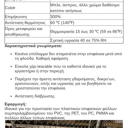
Μπλε, άσπρος, άλλο χρώμα διαθέσιμο
Cololr
κατόπιν αιτήσεως
Επιμήκυνση
300%
Αντίσταση θερμότητας
60 ℃ (140℉)
Όρος μεταφορών και
Θερμοκρασία 15 έως 30 ℃ (59 σε 86℉)
αποθήκευσης
Σχετική υγρασία 40 σε 75% RH
Χαρακτηριστικά γνωρίσματα:
Κανένα υπόλειμμα δεν σταματιέται στην επιφάνεια μετά από
τη φλούδα. Καθαρή αφαίρεση.
Εύκολα χέρι tearable που το καθιστά ιδανικό για το
εργαστήριο ή στην περιοχή.
Παρέχετε την άριστη αντίσταση γδαρσίματος, δακρυ'ων,
γρατσουνιών, οπής και υγρασίας για να βοηθήσετε να
προστατεύσει την επιφάνεια.
Αντίσταση διάβρωσης.
Εφαρμογή:
Ιδανικό για την προστασία των πλαστικών επιφανειών φύλλων
συμπεριλαμβανομένου του PVC, της PET, του PC, PMMA και
πολλών άλλων τύπων επιφάνειας.