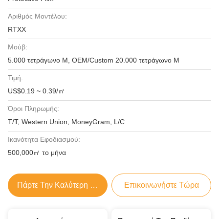
Αριθμός Μοντέλου:
RTXX
Μούβ:
5.000 τετράγωνο Μ, OEM/Custom 20.000 τετράγωνο Μ
Τιμή:
US$0.19 ~ 0.39/㎡
Όροι Πληρωμής:
T/T, Western Union, MoneyGram, L/C
Ικανότητα Εφοδιασμού:
500,000㎡ το μήνα
Πάρτε Την Καλύτερη Τιμή
Επικοινωνήστε Τώρα