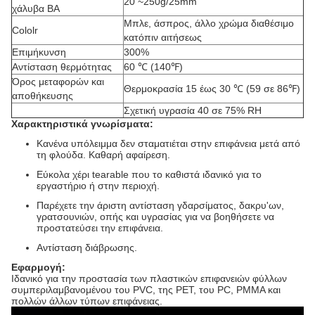
20 ~250g/25mm
χάλυβα BA
Μπλε, άσπρος, άλλο χρώμα διαθέσιμο
Cololr
κατόπιν αιτήσεως
Επιμήκυνση
300%
Αντίσταση θερμότητας
60 ℃ (140℉)
Όρος μεταφορών και
Θερμοκρασία 15 έως 30 ℃ (59 σε 86℉)
αποθήκευσης
Σχετική υγρασία 40 σε 75% RH
Χαρακτηριστικά γνωρίσματα:
Κανένα υπόλειμμα δεν σταματιέται στην επιφάνεια μετά από
τη φλούδα. Καθαρή αφαίρεση.
Εύκολα χέρι tearable που το καθιστά ιδανικό για το
εργαστήριο ή στην περιοχή.
Παρέχετε την άριστη αντίσταση γδαρσίματος, δακρυ'ων,
γρατσουνιών, οπής και υγρασίας για να βοηθήσετε να
προστατεύσει την επιφάνεια.
Αντίσταση διάβρωσης.
Εφαρμογή:
Ιδανικό για την προστασία των πλαστικών επιφανειών φύλλων
συμπεριλαμβανομένου του PVC, της PET, του PC, PMMA και
πολλών άλλων τύπων επιφάνειας.