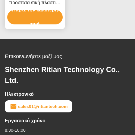
προστατευτική πλαστική
Πάρτε την καλύτερη
ταινία για το τύλιγμα
παλετών επίπλων
τιμή
Επικοινωνήστε μαζί μας
Shenzhen Ritian Technology Co.,
Ltd.
Ηλεκτρονικό
sales01@ritiantech.com
Εργασιακό χρόνο
8:30-18:00