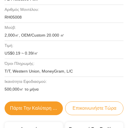
Αριθμός Μοντέλου:
RH05008
Μούβ:
2,000㎡, OEM/Custom 20.000 ㎡
Τιμή:
US$0.19 ~ 0.39/㎡
Όροι Πληρωμής:
T/T, Western Union, MoneyGram, L/C
Ικανότητα Εφοδιασμού:
500,000㎡ το μήνα
Πάρτε Την Καλύτερη Τιμή
Επικοινωνήστε Τώρα