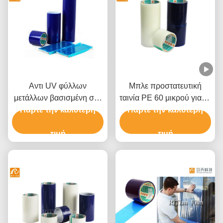
Αντι UV φύλλων
Μπλε προστατευτική
μετάλλων βασισμένη στο
ταινία PE 60 μικρού για το
διαλύτη κόλλα ταινιών
Πάρτε την καλύτερη
αλουμίνιο ανοξείδωτου
Πάρτε την καλύτερη
πολυαιθυλενίου
προστατευτική
τιμή
τιμή