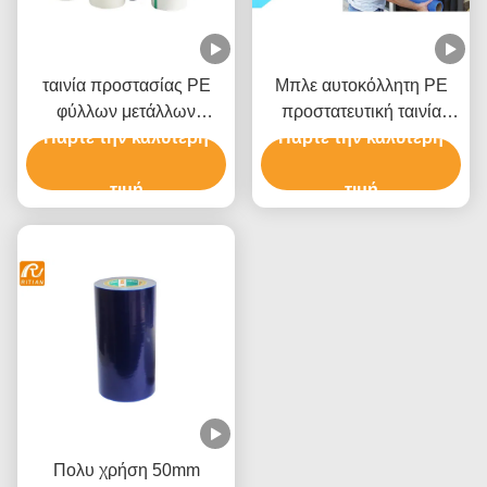
ταινία προστασίας PE
Μπλε αυτοκόλλητη PE
φύλλων μετάλλων
προστατευτική ταινία
Πάρτε την καλύτερη
0.05mm μπλε για τη
Πάρτε την καλύτερη
παραθύρων ταινιών
σύνθετη επιτροπή
Shatterproof
αργιλίου
τιμή
τιμή
Πολυ χρήση 50mm