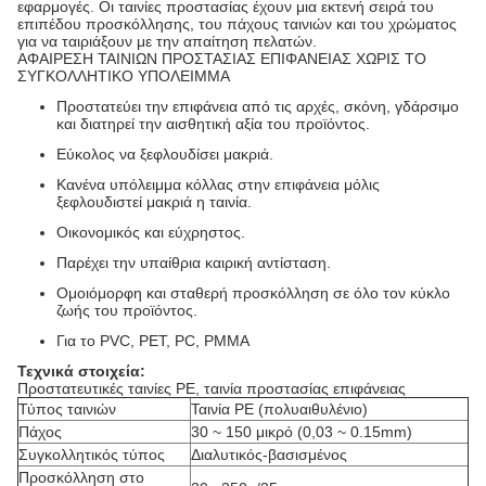
εφαρμογές. Οι ταινίες προστασίας έχουν μια εκτενή σειρά του
επιπέδου προσκόλλησης, του πάχους ταινιών και του χρώματος
για να ταιριάξουν με την απαίτηση πελατών.
ΑΦΑΙΡΕΣΗ ΤΑΙΝΙΩΝ ΠΡΟΣΤΑΣΙΑΣ ΕΠΙΦΑΝΕΙΑΣ ΧΩΡΙΣ ΤΟ
ΣΥΓΚΟΛΛΗΤΙΚΟ ΥΠΟΛΕΙΜΜΑ
Προστατεύει την επιφάνεια από τις αρχές, σκόνη, γδάρσιμο
και διατηρεί την αισθητική αξία του προϊόντος.
Εύκολος να ξεφλουδίσει μακριά.
Κανένα υπόλειμμα κόλλας στην επιφάνεια μόλις
ξεφλουδιστεί μακριά η ταινία.
Οικονομικός και εύχρηστος.
Παρέχει την υπαίθρια καιρική αντίσταση.
Ομοιόμορφη και σταθερή προσκόλληση σε όλο τον κύκλο
ζωής του προϊόντος.
Για το PVC, PET, PC, PMMA
Τεχνικά στοιχεία:
Προστατευτικές ταινίες PE, ταινία προστασίας επιφάνειας
Τύπος ταινιών
Ταινία PE (πολυαιθυλένιο)
Πάχος
30 ~ 150 μικρό (0,03 ~ 0.15mm)
Συγκολλητικός τύπος
Διαλυτικός-βασισμένος
Προσκόλληση στο