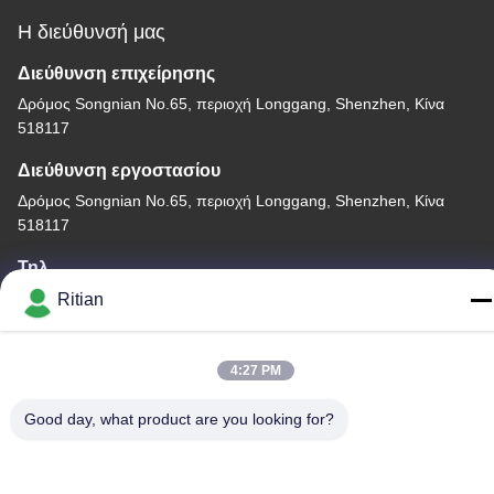
Η διεύθυνσή μας
Διεύθυνση επιχείρησης
Δρόμος Songnian No.65, περιοχή Longgang, Shenzhen, Κίνα
518117
Διεύθυνση εργοστασίου
Δρόμος Songnian No.65, περιοχή Longgang, Shenzhen, Κίνα
518117
Τηλ.
+86-755-84080323
Ritian
4:27 PM
Good day, what product are you looking for?
Καλή ποιότητα της Κίνας ΠΡΟΣΤΑΤΕΥΤΙΚΗ ΤΑΙΝΙΑ PE
Προμηθευτής. Πνευματικά δικαιώματα © -2026 Shenzhen Ritian
Technology Co., Ltd. . Διατηρούνται όλα τα πνευματικά