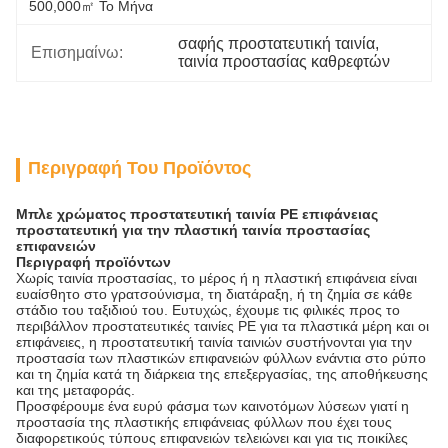
500,000㎡ Το Μήνα
σαφής προστατευτική ταινία
, 
Επισημαίνω:
ταινία προστασίας καθρεφτών
Περιγραφή Του Προϊόντος
Μπλε χρώματος προστατευτική ταινία PE επιφάνειας
προστατευτική για την πλαστική ταινία προστασίας
επιφανειών
Περιγραφή προϊόντων
Χωρίς ταινία προστασίας, το μέρος ή η πλαστική επιφάνεια είναι
ευαίσθητο στο γρατσούνισμα, τη διατάραξη, ή τη ζημία σε κάθε
στάδιο του ταξιδιού του. Ευτυχώς, έχουμε τις φιλικές προς το
περιβάλλον προστατευτικές ταινίες PE για τα πλαστικά μέρη και οι
επιφάνειες, η προστατευτική ταινία ταινιών συστήνονται για την
προστασία των πλαστικών επιφανειών φύλλων ενάντια στο ρύπο
και τη ζημία κατά τη διάρκεια της επεξεργασίας, της αποθήκευσης
και της μεταφοράς.
Προσφέρουμε ένα ευρύ φάσμα των καινοτόμων λύσεων γιατί η
προστασία της πλαστικής επιφάνειας φύλλων που έχει τους
διαφορετικούς τύπους επιφανειών τελειώνει και για τις ποικίλες