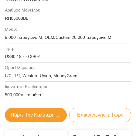
Αριθμός Μοντέλου:
RH05008BL
Μούβ:
5.000 τετράγωνο Μ, OEM/Custom 20.000 τετράγωνο Μ
Τιμή:
US$0.19 ~ 0.39/㎡
Όροι Πληρωμής:
L/C, T/T, Western Union, MoneyGram
Ικανότητα Εφοδιασμού:
500,000㎡ το μήνα
Πάρτε Την Καλύτερη Τιμή
Επικοινωνήστε Τώρα