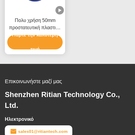
Πολυ χρήση 50mm
προστατευτική πλαστική
Πάρτε την καλύτερη
ταινία για το τύλιγμα
παλετών επίπλων
τιμή
Επικοινωνήστε μαζί μας
Shenzhen Ritian Technology Co.,
Ltd.
Ηλεκτρονικό
sales01@ritiantech.com