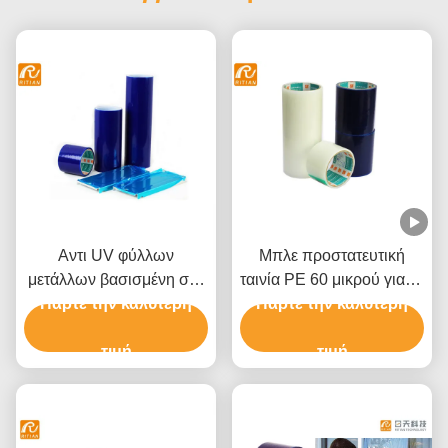
Αντι UV φύλλων
Μπλε προστατευτική
μετάλλων βασισμένη στο
ταινία PE 60 μικρού για το
διαλύτη κόλλα ταινιών
Πάρτε την καλύτερη
αλουμίνιο ανοξείδωτου
Πάρτε την καλύτερη
πολυαιθυλενίου
προστατευτική
τιμή
τιμή