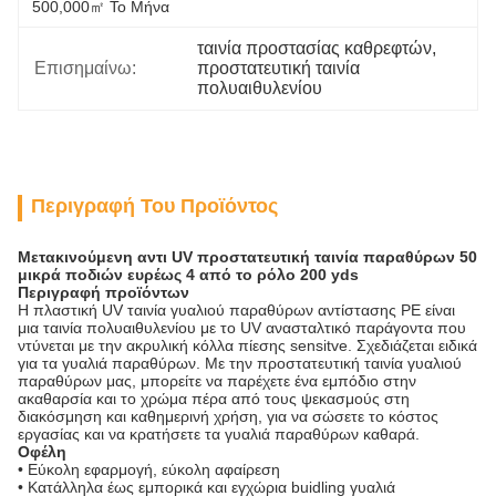
500,000㎡ Το Μήνα
ταινία προστασίας καθρεφτών
, 
Επισημαίνω:
προστατευτική ταινία 
πολυαιθυλενίου
Περιγραφή Του Προϊόντος
Μετακινούμενη αντι UV προστατευτική ταινία παραθύρων 50
μικρά ποδιών ευρέως 4 από το ρόλο 200 yds
Περιγραφή προϊόντων
Η πλαστική UV ταινία γυαλιού παραθύρων αντίστασης PE είναι
μια ταινία πολυαιθυλενίου με το UV ανασταλτικό παράγοντα που
ντύνεται με την ακρυλική κόλλα πίεσης sensitve. Σχεδιάζεται ειδικά
για τα γυαλιά παραθύρων. Με την προστατευτική ταινία γυαλιού
παραθύρων μας, μπορείτε να παρέχετε ένα εμπόδιο στην
ακαθαρσία και το χρώμα πέρα από τους ψεκασμούς στη
διακόσμηση και καθημερινή χρήση, για να σώσετε το κόστος
εργασίας και να κρατήσετε τα γυαλιά παραθύρων καθαρά.
Οφέλη
• Εύκολη εφαρμογή, εύκολη αφαίρεση
• Κατάλληλα έως εμπορικά και εγχώρια buidling γυαλιά