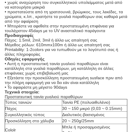
• χωρίς αναχώρηση του συγκολλητικού υπολείμματος μετά από
να κατουρήσει μακριά
• προστατεύστε από τη γρατσουνιά, βρώμικος, τους λεκέδες, τα
χρώματα, κ.λπ., κρατήστε τα γυαλιά παραθύρων σας καθαρά μετά
από την αφαίρεση
• Μπορέστε να αφεθείτε στην προστατευμένη επιφάνεια για
τουλάχιστον 45days με το UV ανασταλτικό παράγοντα
Προδιαγραφές
Πάχος: 1.5mil, 2mil, 3mil ή άλλα ως απαίτησή σας
Μέγεθος ρόλων: 610mmx100m ή άλλα ως απαίτησή σας
Printability: 1-2colors για να τυπωθούν με το λογότυπό σας ή
άλλες πληροφορίες
Οδηγίες εφαρμογής
• Αυτή η προστατευτική ταινία γυαλιού παραθύρων είναι
κατάλληλη στα γυαλιά παραθύρων, μη κατάλληλη σε άλλες
επιφάνειες χωρίς επιβεβαίωσή μας
• Εξετάστε την προσκόλληση προστατευμένη susface πριν από
την πλήρη εφαρμογή για να δει εάν είναι κατάλληλη
• Το αφαιρέστε μη μέγιστο 90days
Τεχνικά στοιχεία:
Προστατευτική ταινία γυαλιού παραθύρων
Τύπος ταινιών
Ταινία PE (πολυαιθυλένιο)
Πάχος
30 ~ 150 μικρό (0,03 ~ 0.15mm)
Συγκολλητικός τύπος
Διαλυτικός-βασισμένος
Προσκόλληση στο χάλυβα
20 ~ 250g/25mm
Μπλε ή προσαρμοσμένος
Cololr