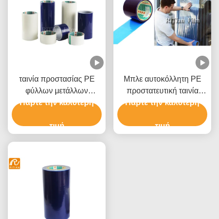
ταινία προστασίας PE
Μπλε αυτοκόλλητη PE
φύλλων μετάλλων
προστατευτική ταινία
Πάρτε την καλύτερη
0.05mm μπλε για τη
Πάρτε την καλύτερη
παραθύρων ταινιών
σύνθετη επιτροπή
Shatterproof
αργιλίου
τιμή
τιμή