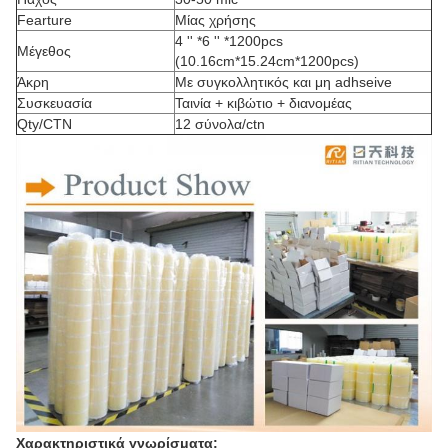
Fearture
Μίας χρήσης
4 '' *6 '' *1200pcs
Μέγεθος
(10.16cm*15.24cm*1200pcs)
Άκρη
Με συγκολλητικός και μη adhseive
Συσκευασία
Ταινία + κιβώτιο + διανομέας
Qty/CTN
12 σύνολα/ctn
Χαρακτηριστικά γνωρίσματα: