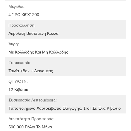
Μέγεθος:
4 " PC X6'x1200
Προσκόλληση:
Ακρυλική Βασισμένη Κόλλα
Άκρη:
Με Κολλώδης Και Μη Κολλώδης
Συσκευασία:
Ταινία +box + Διανομέας
QTY/CTN:
12 Κιβώτια
Συσκευασία Λεπτομέρειες:
Τυποποιημένο Χαρτοκιβώτιο Εξαγωγής, 1roll Σε Ένα Κιβώτιο
Δυνατότητα Προσφοράς:
500.000 Ρόλοι Το Μήνα