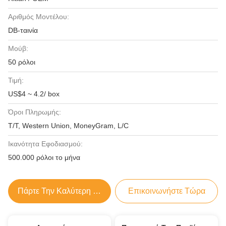
Αριθμός Μοντέλου:
DB-ταινία
Μούβ:
50 ρόλοι
Τιμή:
US$4 ~ 4.2/ box
Όροι Πληρωμής:
T/T, Western Union, MoneyGram, L/C
Ικανότητα Εφοδιασμού:
500.000 ρόλοι το μήνα
Πάρτε Την Καλύτερη Τιμή
Επικοινωνήστε Τώρα