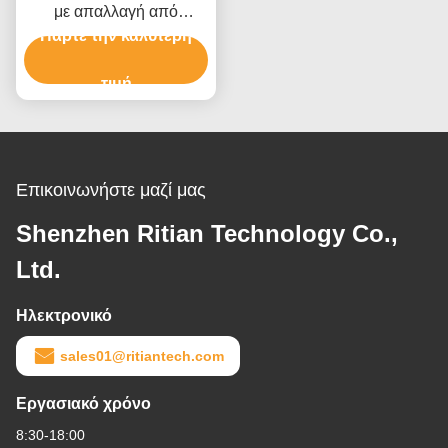
με απαλλαγή από
υπολείμματα Εξαιρετική
Πάρτε την καλύτερη
διαφάνεια και ανθεκτικός
πυρήνας για την
τιμή
προστασία ιατρικού
εξοπλισμού
Επικοινωνήστε μαζί μας
Shenzhen Ritian Technology Co.,
Ltd.
Ηλεκτρονικό
sales01@ritiantech.com
Εργασιακό χρόνο
8:30-18:00