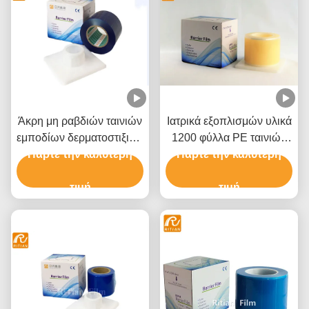
Άκρη μη ραβδιών ταινιών
Ιατρικά εξοπλισμών υλικά
εμποδίων δερματοστιξιών
1200 φύλλα PE ταινιών
Πάρτε την καλύτερη
RoHs
εμποδίων cOem οδοντικά
Πάρτε την καλύτερη
τιμή
τιμή