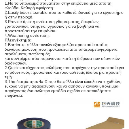
1.No το υπόλειμμα σταματιέται στην επιφάνεια μετά από τη
φλούδα. Καθαρή αφαίρεση.
2.Easily δώστε tearable που το καθιστά ιδανικό για το εργαστήριο
ή στην περιοχή.
3.Provide άριστη αντίσταση γδαρσίματος, δακρυ'ων,
γρατσουνιών, οπής και υγρασίας για να βοηθήσει να
προστατεύσει την επιφάνεια.
4.Weathering αντίσταση.
Πλεονέκτημα:
1.Barrier το φύλλο ταινιών εξασφαλίζει προστασία από τη
διαγώνια μόλυνση που προκαλείται από τα αερομεταφερόμενα
αερολύματα, παφλασμός
και συντρίμμια που παράγονται κατά τη διάρκεια των οδοντικών
διαδικασιών.
2.Quick και εύχρηστες καλύψεις που παρέχουν την προστασία για
το οδοντικούς προσωπικό και τους ασθενείς ίδια σε μια προσιτή
τιμή.
3.The διατρύπησε 4» Χ που 6» φύλλα είναι εύκολο να ισχυθούν,
εύκολο να μην αφαιρεσθούν και να αφήσουν κανένα υπόλειμμα
παρέχοντας ένα ανώτερο εμπόδιο σχεδόν σε οποιαδήποτε
επιφάνεια.