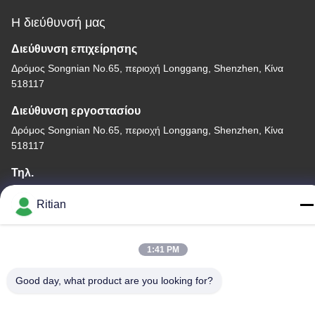
Η διεύθυνσή μας
Διεύθυνση επιχείρησης
Δρόμος Songnian No.65, περιοχή Longgang, Shenzhen, Κίνα
518117
Διεύθυνση εργοστασίου
Δρόμος Songnian No.65, περιοχή Longgang, Shenzhen, Κίνα
518117
Τηλ.
+86-755-84080323
Ritian
1:41 PM
Καλή ποιότητα της Κίνας ΠΡΟΣΤΑΤΕΥΤΙΚΗ ΤΑΙΝΙΑ PE
Good day, what product are you looking for?
Προμηθευτής. Πνευματικά δικαιώματα © -2026 Shenzhen Ritian
Technology Co., Ltd. . Διατηρούνται όλα τα πνευματικά