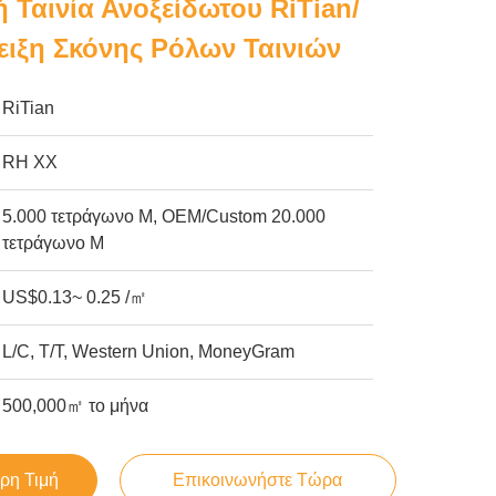
 Ταινία Ανοξείδωτου RiTian/
ιξη Σκόνης Ρόλων Ταινιών
RiTian
RH ΧΧ
5.000 τετράγωνο Μ, OEM/Custom 20.000
τετράγωνο Μ
US$0.13~ 0.25 /㎡
L/C, T/T, Western Union, MoneyGram
500,000㎡ το μήνα
ρη Τιμή
Επικοινωνήστε Τώρα