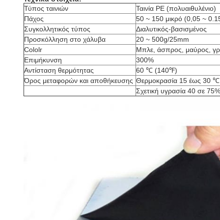
Τύπος ταινιών
Ταινία PE (πολυαιθυλένιο)
Πάχος
50 ~ 150 μικρό (0,05 ~ 0.
Συγκολλητικός τύπος
Διαλυτικός-βασισμένος
Προσκόλληση στο χάλυβα
20 ~ 500g/25mm
Cololr
Μπλε, άσπρος, μαύρος, γ
Επιμήκυνση
300%
Αντίσταση θερμότητας
60 ℃ (140℉)
Όρος μεταφορών και αποθήκευσης
Θερμοκρασία 15 έως 30 ℃
Σχετική υγρασία 40 σε 75