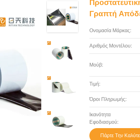
Προστατευτική
Γραπτή Απόδε
Ονομασία Μάρκας:
Αριθμός Μοντέλου:
Μούβ:
Τιμή:
Όροι Πληρωμής:
Ικανότητα
Εφοδιασμού:
Πάρτε Την Καλύτε