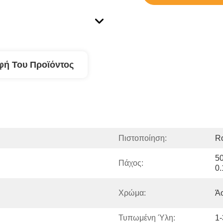
φή Του Προϊόντος
Πιστοποίηση:
R
50
Πάχος:
0
Χρώμα:
Ά
Τυπωμένη Ύλη:
1