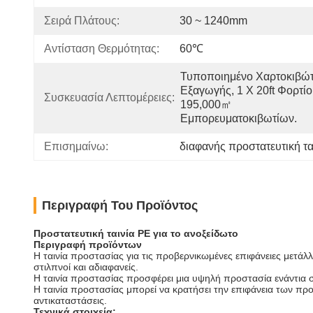
Σειρά Πλάτους:
30 ~ 1240mm
Αντίσταση Θερμότητας:
60℃
Τυποποιημένο Χαρτοκιβώτι
Εξαγωγής, 1 X 20ft Φορτίο 
Συσκευασία Λεπτομέρειες:
195,000㎡ 
Εμπορευματοκιβωτίων.
Επισημαίνω:
διαφανής προστατευτική τα
Περιγραφή Του Προϊόντος
Προστατευτική ταινία PE για το ανοξείδωτο
Περιγραφή προϊόντων
Η ταινία προστασίας για τις προβερνικωμένες επιφάνειες μετά
στιλπνοί και αδιαφανείς.
Η ταινία προστασίας προσφέρει μια υψηλή προστασία ενάντια στ
Η ταινία προστασίας μπορεί να κρατήσει την επιφάνεια των προ
αντικαταστάσεις.
Τεχνικά στοιχεία: