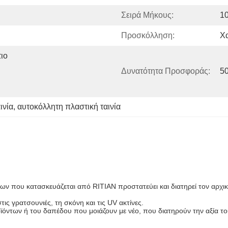
Σειρά Μήκους:
1
Προσκόλληση:
Χ
ο 
Δυνατότητα Προσφοράς:
5
ινία
, 
αυτοκόλλητη πλαστική ταινία
λλων που κατασκευάζεται από RITIAN προστατεύει και διατηρεί τον αρχ
ις γρατσουνιές, τη σκόνη και τις UV ακτίνες.
ϊόντων ή του δαπέδου που μοιάζουν με νέο, που διατηρούν την αξία του