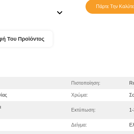
Πάρτε Την Καλύτε
φή Του Προϊόντος
Πιστοποίηση:
R
σίας
Χρώμα:
Σ
 
Εκτύπωση:
1
Δείγμα:
Ε