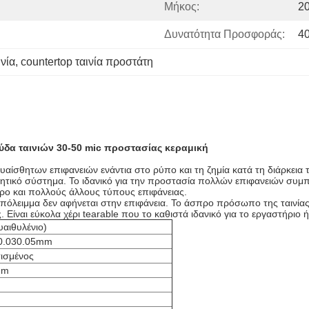
Μήκος:
2
Δυνατότητα Προσφοράς:
4
νία
, 
countertop ταινία προστάτη
ύδα ταινιών 30-50 mic προστασίας κεραμική
υαίσθητων επιφανειών ενάντια στο ρύπο και τη ζημία κατά τη διάρκεια 
ητικό σύστημα. Το ιδανικό για την προστασία πολλών επιφανειών συμπ
ρο και πολλούς άλλους τύπους επιφάνειας.
υπόλειμμα δεν αφήνεται στην επιφάνεια. Το άσπρο πρόσωπο της ταινίας
 Είναι εύκολα χέρι tearable που το καθιστά ιδανικό για το εργαστήριο 
υαιθυλένιο)
 0.030.05mm
σισμένος
mm