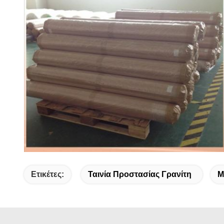
Ετικέτες:
Ταινία Προστασίας Γρανίτη
Μ