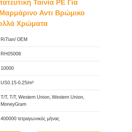
ατευτική Ταινία PE Για
 Μαρμάρινο Αντι Βρώμικο
Πολλά Χρώματα
RiTian/ OEM
RH05008
10000
US0.15-0.25/m²
T/T, T/T, Western Union, Western Union,
MoneyGram
400000 τετραγωνικός μήνας