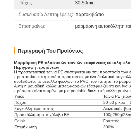
Πάχος:
30-50mic
Συσκευασία Λεπτομέρειες:
Χαρτοκιβώτιο
Επισημαίνω:
μαρμάρινη αυτοκόλλητη ται
Περιγραφή Του Προϊόντος
Μαρμάρινη PE πλαστικών ταινιών επιφάνειας εύκολη φλο
Περιγραφή προϊόντων
Η προστατευτική ταινία PE συστήνεται για την προστασία των ε
προστασίας και η κασέτα προστασίας με ένα διαλυτικό συγκολλ
ανοξείδωτο, το μέταλλο φύλλων, το PVC, τον τάπητα, το μάρμα
Αυτή η μοναδική κόλλα μέσος-καρφιών εξασφαλίζει ότι κανένα 
πρόσωπο είναι ντυμένο με μια peelable διαλυτική κόλλα ρητίνης.
Υλικό
Ταινία PE (πολ
Πάχος
30-50 μικρό =
Συγκολλητικός τύπος
Διαλυτικός-βα
Προσκόλληση στο χάλυβα BA
100g250g/25
Cololr
Γραπτός
Επιμήκυνση
300%