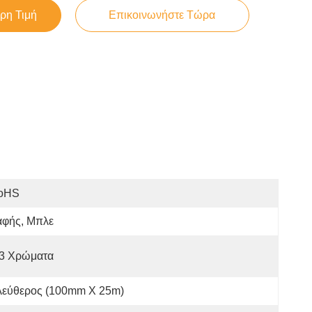
ρη Τιμή
Επικοινωνήστε Τώρα
oHS
αφής, Μπλε
-3 Χρώματα
λεύθερος (100mm X 25m)