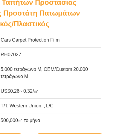
 Ταπήτων Προστασίας
ς Προστάτη Πατωμάτων
ικός/πλαστικός
Cars Carpet Protection Film
RH07027
5.000 τετράγωνο Μ, OEM/Custom 20.000
τετράγωνο Μ
US$0.26~ 0.32/㎡
T/T, Western Union, , L/C
500,000㎡ το μήνα