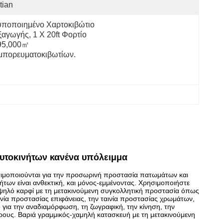
tian
υποποιημένο Χαρτοκιβώτιο 
αγωγής, 1 X 20ft Φορτίο 
95,000㎡ 
μπορευματοκιβωτίων.
αυτοκινήτων κανένα υπόλειμμα
ησιμοποιούνται για την προσωρινή προστασία πατωμάτων και
των είναι ανθεκτική, και μόνος-εμμένοντας. Χρησιμοποιήστε
υψηλό καρφί με τη μετακινούμενη συγκολλητική προστασία όπως
ινία προστασίας επιφάνειας, την ταινία προστασίας χρωμάτων,
για την αναδιαμόρφωση, τη ζωγραφική, την κίνηση, την
ους. Βαριά γραμμικός-χαμηλή κατασκευή με τη μετακινούμενη