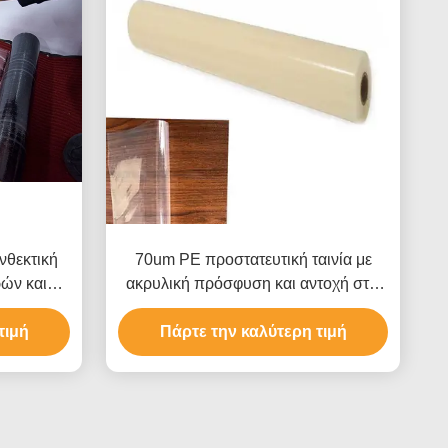
νθεκτική
70um PE προστατευτική ταινία με
ρών και
ακρυλική πρόσφυση και αντοχή στις
λα για
ακτινοβολίες UV για την προστασία
οκινήτων
τιμή
χαλιών και επιφανειών αυτοκινήτων
Πάρτε την καλύτερη τιμή