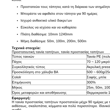
Προστατεύει τους τάπητες κατά τη διάρκεια των ατημέλη
Μπορέστε να αφεθείτε στον τάπητα για 90 ημέρες
Ισχυρό ανθεκτικό υλικό δακρυ'ων
Εύκολος να ισχύσει και να καθαρίσει
Πλάτη διαθέσιμα: 10mm 1240mm
Μήκη διαθέσιμα: 50m, 100m, 200m, 500m
Τεχνικά στοιχεία:
Προστατευτική ταινία ταπήτων, ταινία προστασίας ταπήτων
Τύπος ταινιών
Ταινία PE (πολ
Πάχος
70 ~ 120 μικρ
Συγκολλητικός τύπος
Ακρυλική press
Προσκόλληση στο χάλυβα BA
500 ~ 600g/2
Cololr
Σαφής, μπλε
Επιμήκυνση
300%
Μήκος
25m, 50m, 10
Όρος μεταφορών και αποθήκευσης
Θερμοκρασία 1
Εφαρμογή:
Η ταινία προστασίας ταπήτων προστατεύει μέχρι 90 ημέρες με τ
εκθέσεως, σκαλοπάτια, κόμματα και πολύ περισσότερο. Ιδανικό
αγαθό.