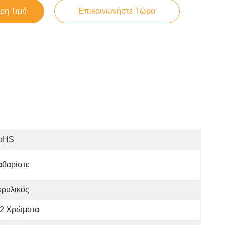
ρη Τιμή
Επικοινωνήστε Τώρα
oHS
αθαρίστε
κρυλικός
2 Χρώματα