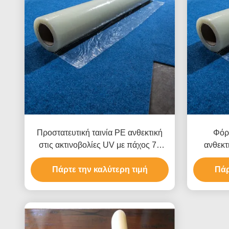
Προστατευτική ταινία PE ανθεκτική
Φόρ
στις ακτινοβολίες UV με πάχος 70
ανθεκτ
μικρών για προστασία επιφάνειας
χωρίς
αυτοκινήτου χωρίς υπολείμματα
Πάρτε την καλύτερη τιμή
αντοχής 
Πάρ