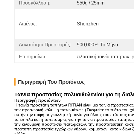
Προσκόλληση:
550g / 25mm
Λιμένας:
Shenzhen
Δυνατότητα Προσφοράς:
500,000㎡ Το Μήνα
Επισημαίνω:
πλαστική ταινία ταπήτων
, 
Περιγραφή Του Προϊόντος
Ταινία προστασίας πολυαιθυλενίου για τη δι
Περιγραφή προϊόντων
Η ταινία προστάτη ταπήτων RITIAN είναι μια ταινία προστασί
την προσωρινή κάλυψη πατωμάτων. (Σκεφτείτε το πιάτο του χάλ
αυτήν την σαφή συγκολλητική ταινία για όλους τους τύπους σ
τα έπιπλα και η ταπετσαρία, για την ταινία προστασίας ταπήτω
την κινούμενη προστασία πατωμάτων, την προστατευτική κασέτ
πρότυπη προστασία εγχώριων γύρων, κομμάτων, κατοικίδιων ζώ
κόλλα.