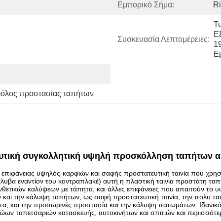
Εμπορικό Σήμα:
Ri
Τ
Εξ
Συσκευασία Λεπτομέρειες:
1
Ε
ρόλος προστασίας ταπήτων
αλυτική συγκολλητική υψηλή προσκόλληση ταπήτων 
ας επιφάνειας υψηλός-καρφιών και σαφής προστατευτική ταινία που χρ
υβα εναντίον του κοντραπλακέ) αυτή η πλαστική ταινία προστάτη ταπή
υνθετικών καλύψεων με τάπητα, και άλλες επιφάνειες που απαιτούν το 
ν και την κάλυψη ταπήτων, ως σαφή προστατευτική ταινία, την πολυ τα
α, και την προσωρινές προστασία και την κάλυψη πατωμάτων. Ιδανικό 
ων ταπετσαριών κατασκευής, αυτοκινήτων και σπιτιών και περισσότερ