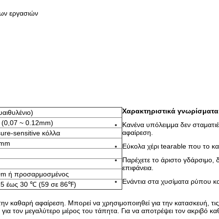
των εργασιών
Χαρακτηριστικά γνωρίσματα
υαιθυλένιο)
ό (0,07 ~ 0.12mm)
Κανένα υπόλειμμα δεν σταματι
αφαίρεση.
ure-sensitive κόλλα
5mm
Εύκολα χέρι tearable που το κα
Παρέχετε το άριστο γδάρσιμο, 
επιφάνεια.
0m ή προσαρμοσμένος
Ενάντια στα χυσίματα ρύπου κ
5 έως 30 ℃ (59 σε 86℉)
ην καθαρή αφαίρεση. Μπορεί να χρησιμοποιηθεί για την κατασκευή, τις
 για τον μεγαλύτερο μέρος του τάπητα. Για να αποτρέψει τον ακριβό κα