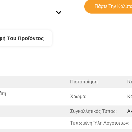
Πάρτε Την Καλύτε
φή Του Προϊόντος
Πιστοποίηση:
R
τη 
Χρώμα:
Κ
Συγκολλητικός Τύπος:
Α
Τυπωμένη Ύλη Λογότυπων: