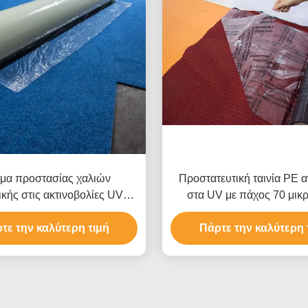
μα προστασίας χαλιών
Προστατευτική ταινία PE α
ικής στις ακτινοβολίες UV
στα UV με πάχος 70 μικ
 υπολείμματα και υψηλής
ακρυλική ή ελαστική κόλ
για επιφάνειες αυτοκινήτων
τε την καλύτερη τιμή
προστασία χαλιών και αυτ
Πάρτε την καλύτερη 