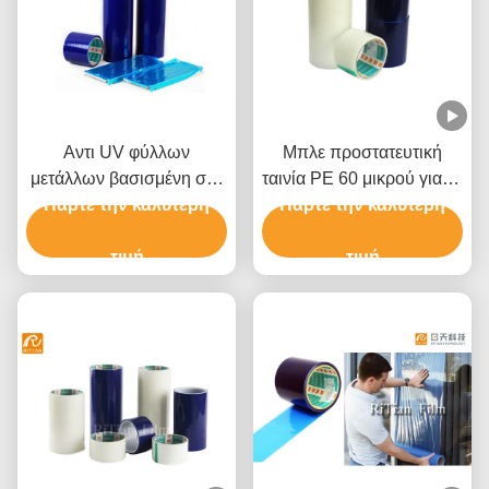
Αντι UV φύλλων
Μπλε προστατευτική
μετάλλων βασισμένη στο
ταινία PE 60 μικρού για το
διαλύτη κόλλα ταινιών
Πάρτε την καλύτερη
αλουμίνιο ανοξείδωτου
Πάρτε την καλύτερη
πολυαιθυλενίου
προστατευτική
τιμή
τιμή