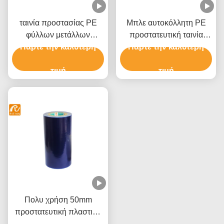
ταινία προστασίας PE
Μπλε αυτοκόλλητη PE
φύλλων μετάλλων
προστατευτική ταινία
Πάρτε την καλύτερη
0.05mm μπλε για τη
Πάρτε την καλύτερη
παραθύρων ταινιών
σύνθετη επιτροπή
Shatterproof
αργιλίου
τιμή
τιμή
Πολυ χρήση 50mm
προστατευτική πλαστική
Πάρτε την καλύτερη
ταινία για το τύλιγμα