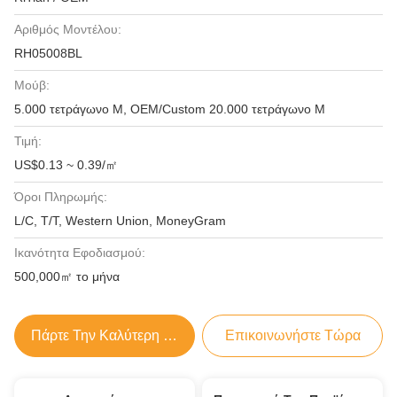
Αριθμός Μοντέλου:
RH05008BL
Μούβ:
5.000 τετράγωνο Μ, OEM/Custom 20.000 τετράγωνο Μ
Τιμή:
US$0.13 ~ 0.39/㎡
Όροι Πληρωμής:
L/C, T/T, Western Union, MoneyGram
Ικανότητα Εφοδιασμού:
500,000㎡ το μήνα
Πάρτε Την Καλύτερη Τιμή
Επικοινωνήστε Τώρα