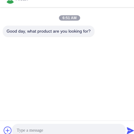
Διεύθυνση επιχείρησης
6:51 AM
Δρόμος Songnian No.65, περιοχή Longgang, Shenzhen, Κίνα
518117
Good day, what product are you looking for?
Διεύθυνση εργοστασίου
Δρόμος Songnian No.65, περιοχή Longgang, Shenzhen, Κίνα
518117
Τηλ.
+86-755-84080323
Καλή ποιότητα της Κίνας ΠΡΟΣΤΑΤΕΥΤΙΚΗ ΤΑΙΝΙΑ PE
Προμηθευτής. Πνευματικά δικαιώματα © -2026 Shenzhen Ritian
Technology Co., Ltd. . Διατηρούνται όλα τα πνευματικά
δικαιώματα.