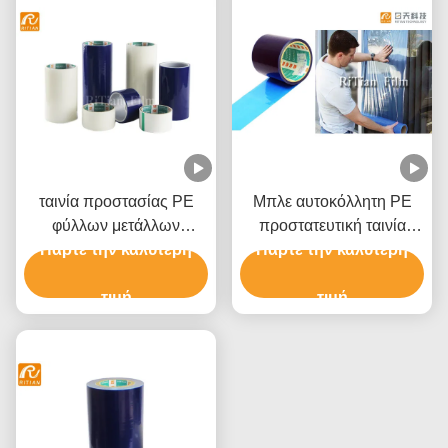
ταινία προστασίας PE
Μπλε αυτοκόλλητη PE
φύλλων μετάλλων
προστατευτική ταινία
Πάρτε την καλύτερη
0.05mm μπλε για τη
Πάρτε την καλύτερη
παραθύρων ταινιών
σύνθετη επιτροπή
Shatterproof
αργιλίου
τιμή
τιμή