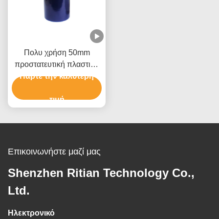
Πολυ χρήση 50mm
προστατευτική πλαστική
Πάρτε την καλύτερη
ταινία για το τύλιγμα
παλετών επίπλων
τιμή
Επικοινωνήστε μαζί μας
Shenzhen Ritian Technology Co.,
Ltd.
Ηλεκτρονικό