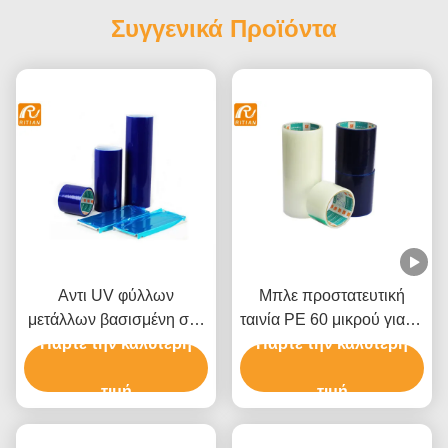
Συγγενικά Προϊόντα
Αντι UV φύλλων
Μπλε προστατευτική
μετάλλων βασισμένη στο
ταινία PE 60 μικρού για το
διαλύτη κόλλα ταινιών
Πάρτε την καλύτερη
αλουμίνιο ανοξείδωτου
Πάρτε την καλύτερη
πολυαιθυλενίου
προστατευτική
τιμή
τιμή