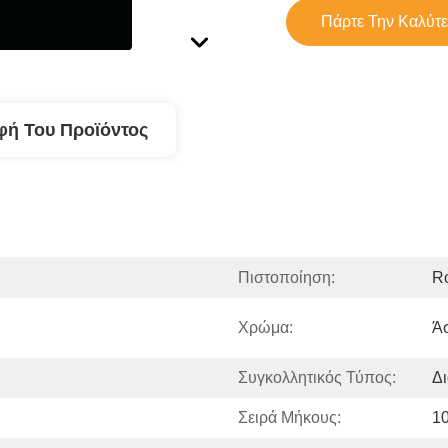
Πάρτε Την Καλύτε
φή Του Προϊόντος
Πιστοποίηση:
R
Χρώμα:
Ά
Συγκολλητικός Τύπος:
Δι
Σειρά Μήκους:
1