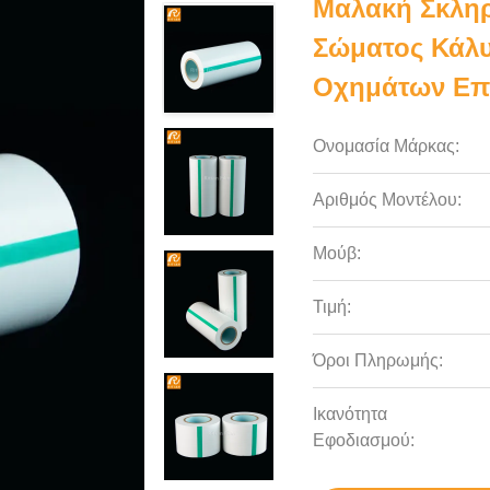
Μαλακή Σκληρ
Σώματος Κάλυ
Οχημάτων Επι
Ονομασία Μάρκας:
Αριθμός Μοντέλου:
Μούβ:
Τιμή:
Όροι Πληρωμής:
Ικανότητα
Εφοδιασμού: