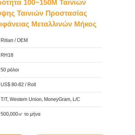
ότητα 100~150M Ταινιών
ψης Ταινιών Προστασίας
φάνειας Μεταλλινών Μήκος
Ritian / OEM
RH18
50 ρόλοι
US$ 80-82 / Roll
T/T, Western Union, MoneyGram, L/C
500,000㎡ το μήνα