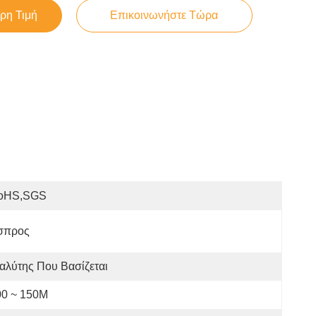
ρη Τιμή
Επικοινωνήστε Τώρα
oHS,SGS
σπρος
αλύτης Που Βασίζεται
00 ~ 150M