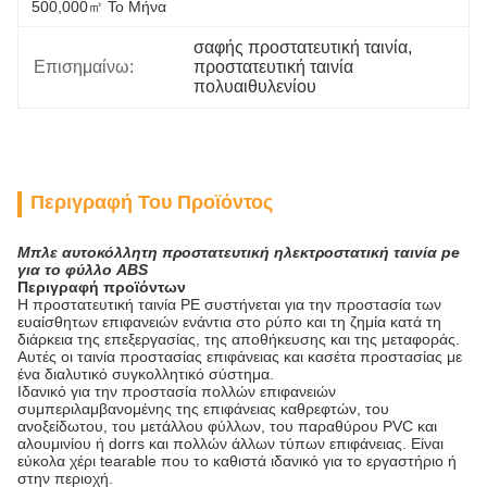
500,000㎡ Το Μήνα
σαφής προστατευτική ταινία
, 
Επισημαίνω:
προστατευτική ταινία 
πολυαιθυλενίου
Περιγραφή Του Προϊόντος
Μπλε αυτοκόλλητη προστατευτική ηλεκτροστατική ταινία pe
για το φύλλο ABS
Περιγραφή προϊόντων
Η προστατευτική ταινία PE συστήνεται για την προστασία των
ευαίσθητων επιφανειών ενάντια στο ρύπο και τη ζημία κατά τη
διάρκεια της επεξεργασίας, της αποθήκευσης και της μεταφοράς.
Αυτές οι
ταινία προστασίας επιφάνειας και κασέτα προστασίας
με
ένα διαλυτικό συγκολλητικό σύστημα.
Ιδανικό για την προστασία πολλών επιφανειών
συμπεριλαμβανομένης της επιφάνειας καθρεφτών, του
ανοξείδωτου, του μετάλλου φύλλων, του παραθύρου PVC και
αλουμινίου ή dorrs και πολλών άλλων τύπων επιφάνειας. Είναι
εύκολα χέρι tearable που το καθιστά ιδανικό για το εργαστήριο ή
στην περιοχή.