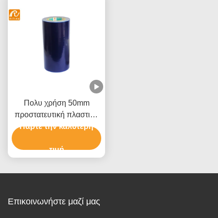
Πολυ χρήση 50mm
προστατευτική πλαστική
Πάρτε την καλύτερη
ταινία για το τύλιγμα
παλετών επίπλων
τιμή
Επικοινωνήστε μαζί μας