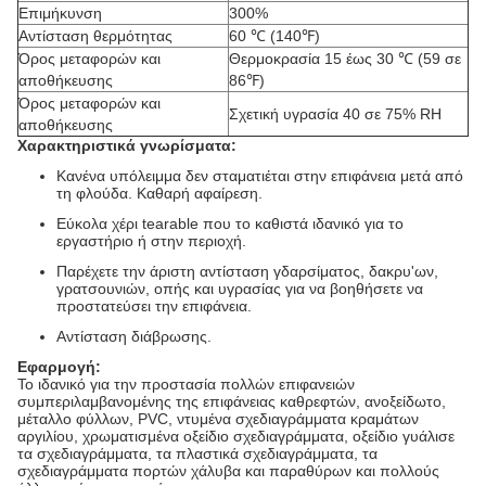
Επιμήκυνση
300%
Αντίσταση θερμότητας
60 ℃ (140℉)
Όρος μεταφορών και
Θερμοκρασία 15 έως 30 ℃ (59 σε
αποθήκευσης
86℉)
Όρος μεταφορών και
Σχετική υγρασία 40 σε 75% RH
αποθήκευσης
Χαρακτηριστικά γνωρίσματα:
Κανένα υπόλειμμα δεν σταματιέται στην επιφάνεια μετά από
τη φλούδα. Καθαρή αφαίρεση.
Εύκολα χέρι tearable που το καθιστά ιδανικό για το
εργαστήριο ή στην περιοχή.
Παρέχετε την άριστη αντίσταση γδαρσίματος, δακρυ'ων,
γρατσουνιών, οπής και υγρασίας για να βοηθήσετε να
προστατεύσει την επιφάνεια.
Αντίσταση διάβρωσης.
Εφαρμογή:
Το ιδανικό για την προστασία πολλών επιφανειών
συμπεριλαμβανομένης της επιφάνειας καθρεφτών, ανοξείδωτο,
μέταλλο φύλλων, PVC, ντυμένα σχεδιαγράμματα κραμάτων
αργιλίου, χρωματισμένα οξείδιο σχεδιαγράμματα, οξείδιο γυάλισε
τα σχεδιαγράμματα, τα πλαστικά σχεδιαγράμματα, τα
σχεδιαγράμματα πορτών χάλυβα και παραθύρων και πολλούς