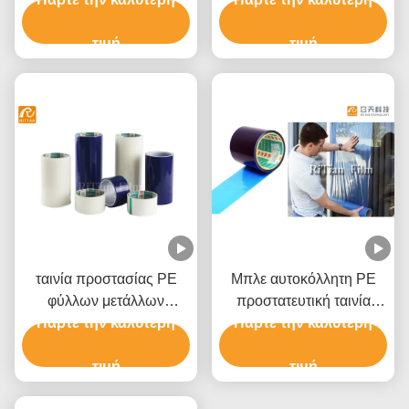
πολυαιθυλενίου
προστατευτική
τιμή
τιμή
ταινία προστασίας PE
Μπλε αυτοκόλλητη PE
φύλλων μετάλλων
προστατευτική ταινία
Πάρτε την καλύτερη
0.05mm μπλε για τη
Πάρτε την καλύτερη
παραθύρων ταινιών
σύνθετη επιτροπή
Shatterproof
αργιλίου
τιμή
τιμή