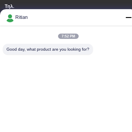
Τηλ.
+86-755-84080323
Ritian
7:52 PM
Good day, what product are you looking for?
Καλή ποιότητα της Κίνας ΠΡΟΣΤΑΤΕΥΤΙΚΗ ΤΑΙΝΙΑ PE
Προμηθευτής. Πνευματικά δικαιώματα © -2026 Shenzhen Ritian
Technology Co., Ltd. . Διατηρούνται όλα τα πνευματικά
δικαιώματα.
Πολιτική απορρήτου
|
Sitemap