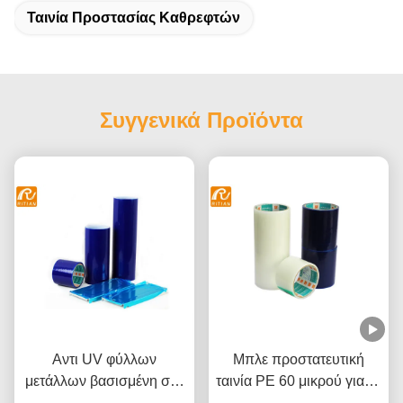
Ταινία Προστασίας Καθρεφτών
Συγγενικά Προϊόντα
Αντι UV φύλλων
Μπλε προστατευτική
μετάλλων βασισμένη στο
ταινία PE 60 μικρού για το
διαλύτη κόλλα ταινιών
Πάρτε την καλύτερη
αλουμίνιο ανοξείδωτου
Πάρτε την καλύτερη