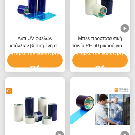
Αντι UV φύλλων
Μπλε προστατευτική
μετάλλων βασισμένη στο
ταινία PE 60 μικρού για το
διαλύτη κόλλα ταινιών
Πάρτε την καλύτερη
αλουμίνιο ανοξείδωτου
Πάρτε την καλύτερη
πολυαιθυλενίου
προστατευτική
τιμή
τιμή