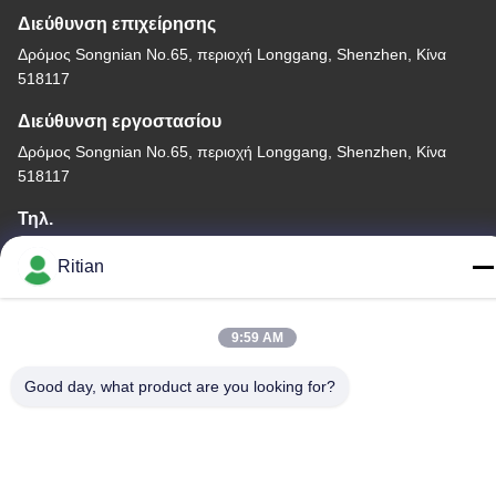
Διεύθυνση επιχείρησης
Δρόμος Songnian No.65, περιοχή Longgang, Shenzhen, Κίνα
518117
Διεύθυνση εργοστασίου
Δρόμος Songnian No.65, περιοχή Longgang, Shenzhen, Κίνα
518117
Τηλ.
+86-755-84080323
Ritian
9:59 AM
Καλή ποιότητα της Κίνας ΠΡΟΣΤΑΤΕΥΤΙΚΗ ΤΑΙΝΙΑ PE
Good day, what product are you looking for?
Προμηθευτής. Πνευματικά δικαιώματα © -2026 Shenzhen Ritian
Technology Co., Ltd. . Διατηρούνται όλα τα πνευματικά
δικαιώματα.
Πολιτική απορρήτου
|
Sitemap