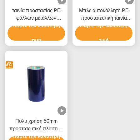
ταινία προστασίας PE
Μπλε αυτοκόλλητη PE
φύλλων μετάλλων
προστατευτική ταινία
Πάρτε την καλύτερη
0.05mm μπλε για τη
Πάρτε την καλύτερη
παραθύρων ταινιών
σύνθετη επιτροπή
Shatterproof
αργιλίου
τιμή
τιμή
Πολυ χρήση 50mm
προστατευτική πλαστική
Πάρτε την καλύτερη
ταινία για το τύλιγμα