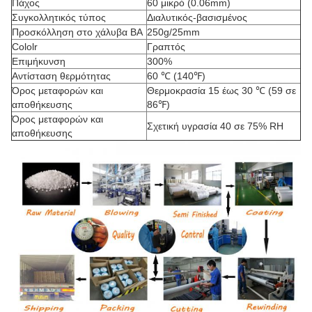
Πάχος
60 μικρό (0.06mm)
Συγκολλητικός τύπος
Διαλυτικός-βασισμένος
Προσκόλληση στο χάλυβα BA
250g/25mm
Cololr
Γραπτός
Επιμήκυνση
300%
Αντίσταση θερμότητας
60 ℃ (140℉)
Όρος μεταφορών και
Θερμοκρασία 15 έως 30 ℃ (59 σε
αποθήκευσης
86℉)
Όρος μεταφορών και
Σχετική υγρασία 40 σε 75% RH
αποθήκευσης