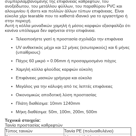
συμπεριλαμβανομένης της επιφάνειας καθρεφτών, του
ανοξείδωτου, του μετάλλου φύλλων, του παραθύρου PVC και
αλουμινίου ή dorrs και πολλών άλλων τύπων επιφάνειας. Είναι
εύκολα χέρι tearable που το καθιστά ιδανικό για το εργαστήριο ή
στην περιοχή.
Αυτή η κόλλα μοναδικών χαμηλή ή μέσος-καρφιών εξασφαλίζει ότι
κανένα υπόλειμμα δεν αφήνεται στην επιφάνεια.
Τελειοποιήστε γιατί η προστασία σχολιάζει την επιφάνεια
UV ανθεκτικός μέχρι και 12 μήνες (εσωτερικούς) και 6 μήνες
(υπαίθριους)
Πάχος 60 μικρό = 0.06mm ή προσαρμοσμένο πάχος
Χαμηλή κόλλα φλούδας καρφιών εύκολη
Επιφάνειες μασκών γρήγορα και εύκολα
Μεγάλος για την κάλυψη από τις λεπτές επιφάνειες
Οικονομικώς αποδοτική λύση προστασίας
Πλάτη διαθέσιμα: 10mm 1240mm
Μήκη διαθέσιμα: 50m, 100m, 200m, 500m
Τεχνικά στοιχεία:
Ταινία προστασίας καθρεφτών
Τύπος ταινιών
Ταινία PE (πολυαιθυλένιο)