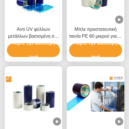
Αντι UV φύλλων
Μπλε προστατευτική
μετάλλων βασισμένη στο
ταινία PE 60 μικρού για το
διαλύτη κόλλα ταινιών
Πάρτε την καλύτερη
αλουμίνιο ανοξείδωτου
Πάρτε την καλύτερη
πολυαιθυλενίου
προστατευτική
τιμή
τιμή