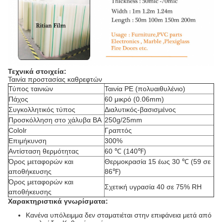
Τεχνικά στοιχεία:
Ταινία προστασίας καθρεφτών
Τύπος ταινιών
Ταινία PE (πολυαιθυλένιο)
Πάχος
60 μικρό (0.06mm)
Συγκολλητικός τύπος
Διαλυτικός-βασισμένος
Προσκόλληση στο χάλυβα BA
250g/25mm
Cololr
Γραπτός
Επιμήκυνση
300%
Αντίσταση θερμότητας
60 ℃ (140℉)
Όρος μεταφορών και
Θερμοκρασία 15 έως 30 ℃ (59 σε
αποθήκευσης
86℉)
Όρος μεταφορών και
Σχετική υγρασία 40 σε 75% RH
αποθήκευσης
Χαρακτηριστικά γνωρίσματα:
Κανένα υπόλειμμα δεν σταματιέται στην επιφάνεια μετά από