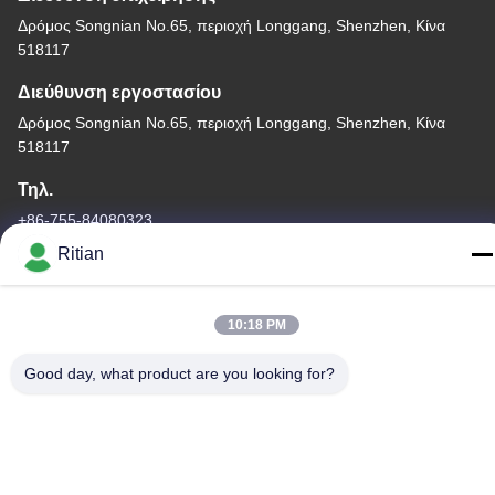
Δρόμος Songnian No.65, περιοχή Longgang, Shenzhen, Κίνα
518117
Διεύθυνση εργοστασίου
Δρόμος Songnian No.65, περιοχή Longgang, Shenzhen, Κίνα
518117
Τηλ.
+86-755-84080323
Ritian
10:18 PM
Καλή ποιότητα της Κίνας ΠΡΟΣΤΑΤΕΥΤΙΚΗ ΤΑΙΝΙΑ PE
Good day, what product are you looking for?
Προμηθευτής. Πνευματικά δικαιώματα © -2026 Shenzhen Ritian
Technology Co., Ltd. . Διατηρούνται όλα τα πνευματικά
δικαιώματα.
Πολιτική απορρήτου
|
Sitemap