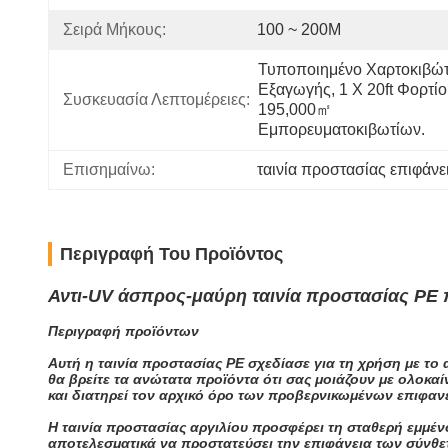
Σειρά Μήκους:
100 ~ 200M
Τυποποιημένο Χαρτοκιβώτι
Εξαγωγής, 1 X 20ft Φορτίο 
Συσκευασία Λεπτομέρειες:
195,000㎡ 
Εμπορευματοκιβωτίων.
Επισημαίνω:
ταινία προστασίας επιφάνε
Περιγραφή Του Προϊόντος
Αντι-UV άσπρος-μαύρη ταινία προστασίας PE π
Περιγραφή προϊόντων
Αυτή η ταινία προστασίας PE σχεδίασε για τη χρήση με το
θα βρείτε τα ανώτατα προϊόντα ότι σας μοιάζουν με ολο
και διατηρεί τον αρχικό όρο των προβερνικωμένων επιφανε
Η ταινία προστασίας αργιλίου προσφέρει τη σταθερή εμμέν
αποτελεσματικά να προστατεύσει την επιφάνεια των σύνθετ