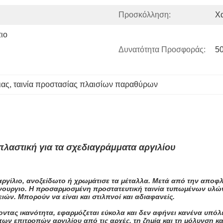
Προσκόλληση:
Χ
ο 
Δυνατότητα Προσφοράς:
5
ιας
, 
ταινία προστασίας πλαισίων παραθύρων
λαστική για τα σχεδιαγράμματα αργιλίου
 αργίλιο, ανοξείδωτο ή χρωμάτισε τα μέταλλα. Μετά από την αποφ
καίνουργιο. Η προσαρμοσμένη προστατευτική ταινία τυπωμένων υλ
ιών. Μπορούν να είναι και στιλπνοί και αδιαφανείς.
οντας ικανότητα, εφαρμόζεται εύκολα και δεν αφήνει κανένα υπόλε
ων επιτροπών αργιλίου από τις αρχές, τη ζημία και τη μόλυνση κα