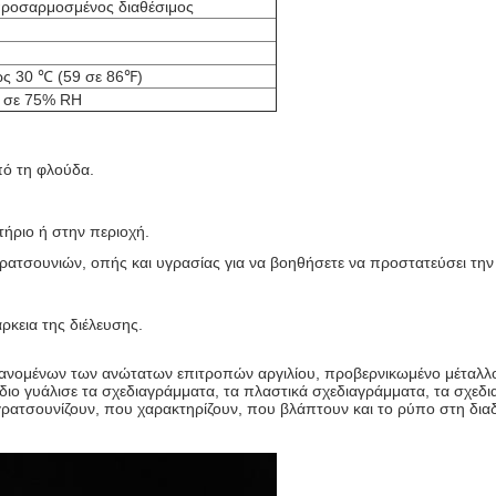
προσαρμοσμένος διαθέσιμος
ς 30 ℃ (59 σε 86℉)
0 σε 75% RH
πό τη φλούδα.
τήριο ή στην περιοχή.
ρατσουνιών, οπής και υγρασίας για να βοηθήσετε να προστατεύσει την 
ρκεια της διέλευσης.
βανομένων
των ανώτατων επιτροπών αργιλίου,
προβερνικωμένο μέταλλο
είδιο γυάλισε τα σχεδιαγράμματα, τα πλαστικά σχεδιαγράμματα, τα σχ
ρατσουνίζουν, που χαρακτηρίζουν, που βλάπτουν και το ρύπο στη διαδι