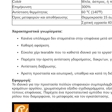
Cololr
Μπλε, άσπρος, ή 
Επιμήκυνση
300%
Αντίσταση θερμότητας
60 ℃ (140℉)
Όρος μεταφορών και αποθήκευσης
Θερμοκρασία 15 έω
Σχετική υγρασία 4
Χαρακτηριστικά γνωρίσματα:
Κανένα υπόλειμμα δεν σταματιέται στην επιφάνεια μετά α
Καθαρή αφαίρεση.
Εύκολα χέρι tearable που το καθιστά ιδανικό για το εργασ
Παρέχετε την άριστη αντίσταση γδαρσίματος, δακρυ'ων, γ
Αντίσταση διάβρωσης.
Άριστη προστασία και εσωτερική, υπαίθρια και κατά τη διά
Εφαρμογή:
Το ιδανικό για την προστασία πολλών επιφανειών συμπεριλαμ
κραμάτων αργιλίου, χρωματισμένα οξείδιο σχεδιαγράμματα, οξ
τύπους επιφάνειας. Παρέχετε ένα προστατευτικό εμπόδιο που γ
ρόλου που διαμορφώνει, το μεταφοράς και τον εγκατάστασης.