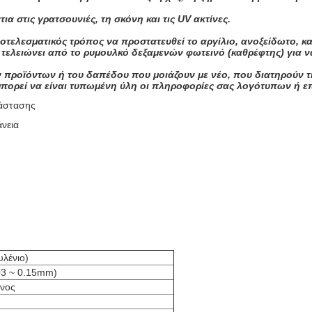
α στις γρατσουνιές, τη σκόνη και τις UV ακτίνες.
ποτελεσματικός τρόπος να προστατευθεί το αργίλιο, ανοξείδωτο, κ
ο τελειώνει από το ρυμουλκό δεξαμενών φωτεινό (καθρέφτης) για ν
ν προϊόντων ή του δαπέδου που μοιάζουν με νέο, που διατηρούν τη
 μπορεί να είναι τυπωμένη ύλη οι πληροφορίες σας λογότυπων ή ε
τάστασης
νεια
υλένιο)
,03 ~ 0.15mm)
ένος