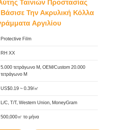
αλύτης Ταινιών Προστασίας
 Βάσισε Την Ακρυλική Κόλλα
αγράμματα Αργιλίου
Protective Film
RH ΧΧ
5.000 τετράγωνο Μ, OEM/Custom 20.000
τετράγωνο Μ
US$0.19 ~ 0.39/㎡
L/C, T/T, Western Union, MoneyGram
500,000㎡ το μήνα