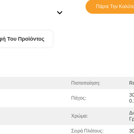
Πάρτε Την Καλύτε
φή Του Προϊόντος
Πιστοποίηση:
R
30
Πάχος:
0
Δι
Χρώμα:
Γ
Σειρά Πλάτους:
3