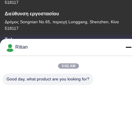
518117
Διεύθυνση εργοστασίου
Δρόμος Songnian No.65, περιοχή Longgang, Shenzhen, Κίνα
518117
Τηλ.
Ritian
+86-755-84080323
3:02 AM
Good day, what product are you looking for?
Καλή ποιότητα της Κίνας ΠΡΟΣΤΑΤΕΥΤΙΚΗ ΤΑΙΝΙΑ PE
Προμηθευτής. Πνευματικά δικαιώματα © -2026 Shenzhen Ritian
Technology Co., Ltd. . Διατηρούνται όλα τα πνευματικά
δικαιώματα.
Πολιτική απορρήτου
|
Sitemap