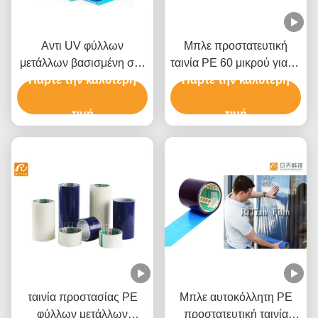
Αντι UV φύλλων
Μπλε προστατευτική
μετάλλων βασισμένη στο
ταινία PE 60 μικρού για το
διαλύτη κόλλα ταινιών
Πάρτε την καλύτερη
αλουμίνιο ανοξείδωτου
Πάρτε την καλύτερη
πολυαιθυλενίου
προστατευτική
τιμή
τιμή
ταινία προστασίας PE
Μπλε αυτοκόλλητη PE
φύλλων μετάλλων
προστατευτική ταινία