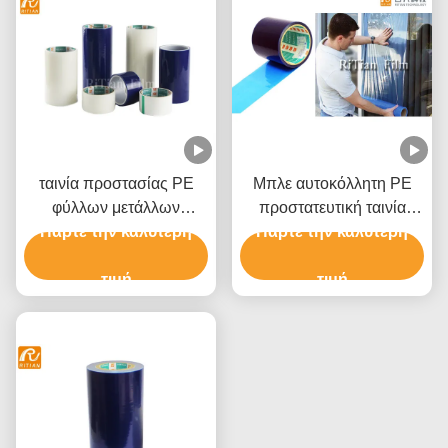
ταινία προστασίας PE
Μπλε αυτοκόλλητη PE
φύλλων μετάλλων
προστατευτική ταινία
Πάρτε την καλύτερη
0.05mm μπλε για τη
Πάρτε την καλύτερη
παραθύρων ταινιών
σύνθετη επιτροπή
Shatterproof
αργιλίου
τιμή
τιμή