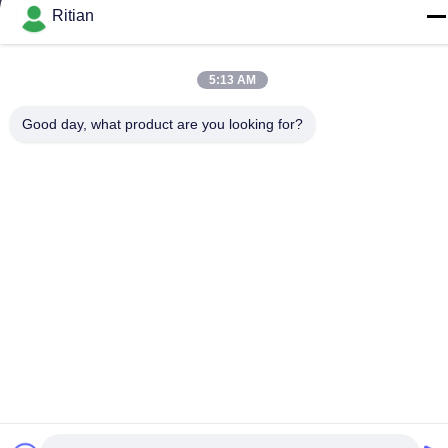
sales01@ritiantech.com
Ritian
Εργασιακό χρόνο
5:13 AM
8:30-18:00
Good day, what product are you looking for?
Η διεύθυνσή μας
Διεύθυνση επιχείρησης
Δρόμος Songnian No.65, περιοχή Longgang, Shenzhen, Κίνα
518117
Διεύθυνση εργοστασίου
Δρόμος Songnian No.65, περιοχή Longgang, Shenzhen, Κίνα
518117
Τηλ.
+86-755-84080323