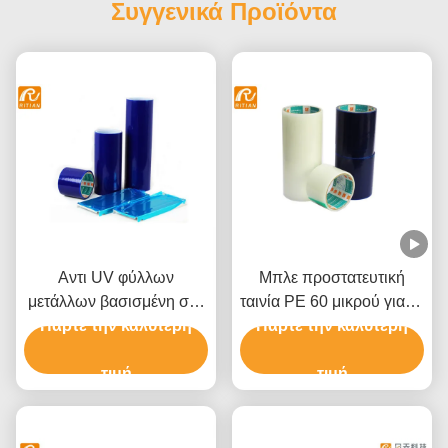
Συγγενικά Προϊόντα
Αντι UV φύλλων
Μπλε προστατευτική
μετάλλων βασισμένη στο
ταινία PE 60 μικρού για το
διαλύτη κόλλα ταινιών
Πάρτε την καλύτερη
αλουμίνιο ανοξείδωτου
Πάρτε την καλύτερη
πολυαιθυλενίου
προστατευτική
τιμή
τιμή