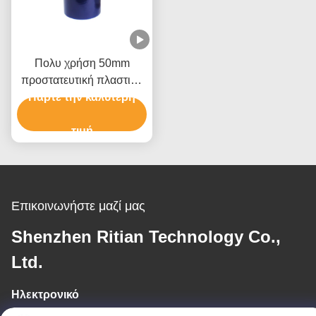
Πολυ χρήση 50mm
προστατευτική πλαστική
Πάρτε την καλύτερη
ταινία για το τύλιγμα
παλετών επίπλων
τιμή
Επικοινωνήστε μαζί μας
Shenzhen Ritian Technology Co.,
Ltd.
Ηλεκτρονικό