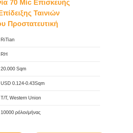
ία 70 Mic Επισκευής
Επίδειξης Ταινιών
ου Προστατευτική
RiTian
RH
20.000 Sqm
USD 0.124-0.43Sqm
T/T, Western Union
10000 ρόλοι/μήνας