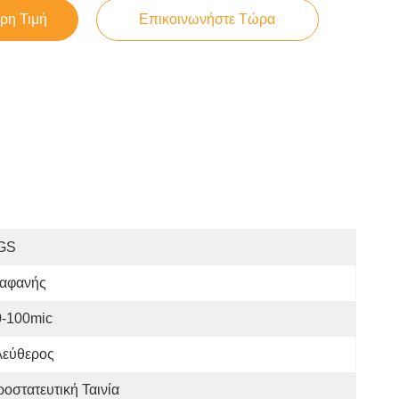
ρη Τιμή
Επικοινωνήστε Τώρα
GS
ιαφανής
0-100mic
λεύθερος
οστατευτική Ταινία