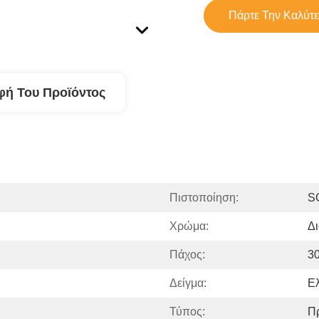
Πάρτε Την Καλύτε
φή Του Προϊόντος
Πιστοποίηση:
S
Χρώμα:
Δ
Πάχος:
3
Δείγμα:
Ε
Τύπος:
Πρ