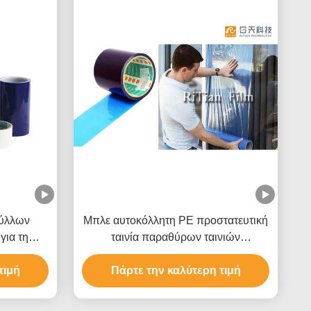
φύλλων
Μπλε αυτοκόλλητη PE προστατευτική
για τη
ταινία παραθύρων ταινιών
ιλίου
Shatterproof
τιμή
Πάρτε την καλύτερη τιμή