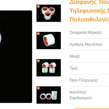
Διαφανής Ταιν
Τηλεφωνικής 
Πολυαιθυλενί
Ονομασία Μάρκας:
Αριθμός Μοντέλου:
Μούβ:
Τιμή:
Όροι Πληρωμής:
Ικανότητα
Εφοδιασμού: