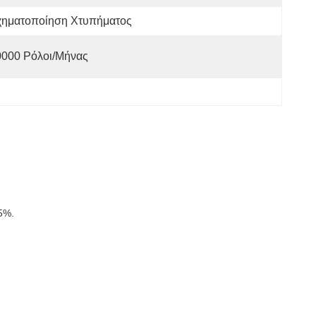
χηματοποίηση Χτυπήματος
0000 Ρόλοι/μήνας
5%.