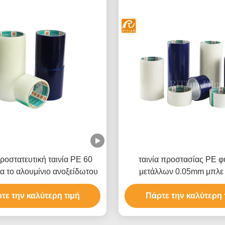
οστατευτική ταινία PE 60
ταινία προστασίας PE 
ια το αλουμίνιο ανοξείδωτου
μετάλλων 0.05mm μπλε 
σύνθετη επιτροπή αργ
τε την καλύτερη τιμή
Πάρτε την καλύτερη 