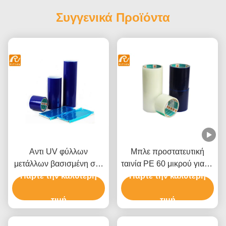
Συγγενικά Προϊόντα
Αντι UV φύλλων
Μπλε προστατευτική
μετάλλων βασισμένη στο
ταινία PE 60 μικρού για το
διαλύτη κόλλα ταινιών
Πάρτε την καλύτερη
αλουμίνιο ανοξείδωτου
Πάρτε την καλύτερη
πολυαιθυλενίου
προστατευτική
τιμή
τιμή