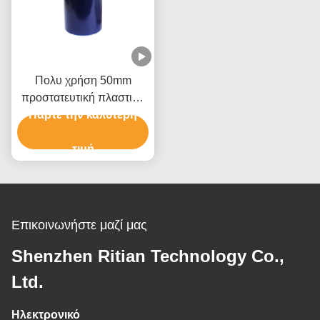
Πολυ χρήση 50mm
προστατευτική πλαστική
Πάρτε την καλύτερη
ταινία για το τύλιγμα
παλετών επίπλων
τιμή
Επικοινωνήστε μαζί μας
Shenzhen Ritian Technology Co.,
Ltd.
Ηλεκτρονικό