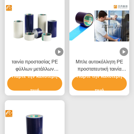
ταινία προστασίας PE
Μπλε αυτοκόλλητη PE
φύλλων μετάλλων
προστατευτική ταινία
Πάρτε την καλύτερη
0.05mm μπλε για τη
Πάρτε την καλύτερη
παραθύρων ταινιών
σύνθετη επιτροπή
Shatterproof
αργιλίου
τιμή
τιμή