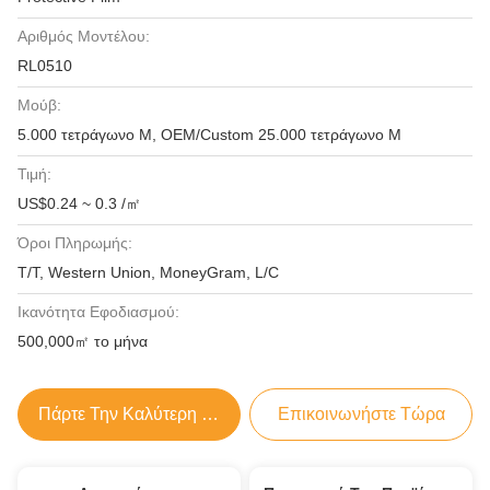
Αριθμός Μοντέλου:
RL0510
Μούβ:
5.000 τετράγωνο Μ, OEM/Custom 25.000 τετράγωνο Μ
Τιμή:
US$0.24 ~ 0.3 /㎡
Όροι Πληρωμής:
T/T, Western Union, MoneyGram, L/C
Ικανότητα Εφοδιασμού:
500,000㎡ το μήνα
Πάρτε Την Καλύτερη Τιμή
Επικοινωνήστε Τώρα