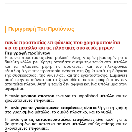
Περιγραφή Του Προϊόντος
ταινία προστασίας επιφάνειας που χρησιμοποιείται
για το μέταλλο και τις πλαστικές συσκευές μερών
Περιγραφή προϊόντων
Η ταινία προστασίας είναι μαλακή υλική, ντυμένη βασισμένη στο
διαλύτη κόλλα pe. Χρησιμοποιήστε αυτήν την
ταινία στο μέταλλο
και τα πλαστικά
μέρη, τις συσκευές,
και τον ηλεκτρονικό
εξοπλισμό για την προστασία ενάντια στη ζημία κατά τη διάρκεια
της συσκευασίας, της ναυτιλίας,
και
της εγκατάστασης.
Εμμείνετε
αυτό στην επιφάνεια και το ξεφλουδίστε έπειτα μακριά όταν
δεν
απαιτείται
πλέον
.
Αυτή η ταινία δεν αφήνει κανένα υπόλειμμα όταν
αφαιρείται.
Η ταινία
γενικού σκοπού
είναι για το unpolished μέταλλο και τις
χρωματισμένες
επιφάνειες.
Η ταινία
για τις γυαλισμένες επιφάνειες
είναι καλή για τη χρήση
στο γυαλισμένο
μέταλλο,
το ομαλό
πλαστικό,
και
το γυαλί.
Η ταινία
για τις κατασκευασμένες επιφάνειες
είναι καλή για το
βουρτσισμένο και κατασκευασμένο μέταλλο καθώς επίσης και τις
σκονισμένες
επιφάνειες.