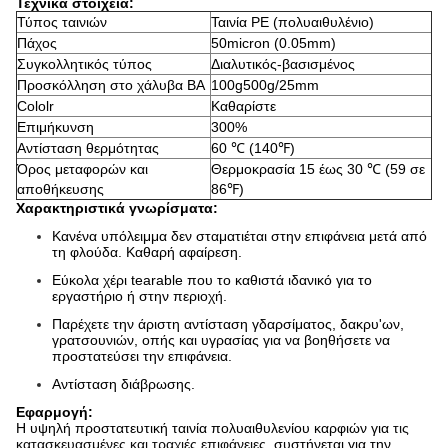
Τεχνικά στοιχεία:
Τύπος ταινιών
Ταινία PE (πολυαιθυλένιο)
Πάχος
50micron (0.05mm)
Συγκολλητικός τύπος
Διαλυτικός-βασισμένος
Προσκόλληση στο χάλυβα BA
100g500g/25mm
Cololr
Καθαρίστε
Επιμήκυνση
300%
Αντίσταση θερμότητας
60 ℃ (140℉)
Όρος μεταφορών και
Θερμοκρασία 15 έως 30 ℃ (59 σε
αποθήκευσης
86℉)
Χαρακτηριστικά γνωρίσματα:
Κανένα υπόλειμμα δεν σταματιέται στην επιφάνεια μετά από
τη φλούδα. Καθαρή αφαίρεση.
Εύκολα χέρι tearable που το καθιστά ιδανικό για το
εργαστήριο ή στην περιοχή.
Παρέχετε την άριστη αντίσταση γδαρσίματος, δακρυ'ων,
γρατσουνιών, οπής και υγρασίας για να βοηθήσετε να
προστατεύσει την επιφάνεια.
Αντίσταση διάβρωσης.
Εφαρμογή:
Η υψηλή προστατευτική ταινία πολυαιθυλενίου καρφιών για
τις
κατασκευασμένες και τραχιές επιφάνειες,
συστήνεται για την