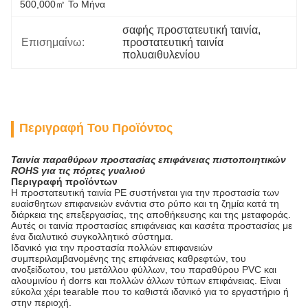
500,000㎡ Το Μήνα
σαφής προστατευτική ταινία
, 
Επισημαίνω:
προστατευτική ταινία 
πολυαιθυλενίου
Περιγραφή Του Προϊόντος
Ταινία παραθύρων προστασίας επιφάνειας πιστοποιητικών
ROHS για τις πόρτες γυαλιού
Περιγραφή προϊόντων
Η προστατευτική ταινία PE συστήνεται για την προστασία των
ευαίσθητων επιφανειών ενάντια στο ρύπο και τη ζημία κατά τη
διάρκεια της επεξεργασίας, της αποθήκευσης και της μεταφοράς.
Αυτές οι
ταινία προστασίας επιφάνειας και κασέτα προστασίας
με
ένα διαλυτικό συγκολλητικό σύστημα.
Ιδανικό για την προστασία πολλών επιφανειών
συμπεριλαμβανομένης της επιφάνειας καθρεφτών, του
ανοξείδωτου, του μετάλλου φύλλων, του παραθύρου PVC και
αλουμινίου ή dorrs και πολλών άλλων τύπων επιφάνειας. Είναι
εύκολα χέρι tearable που το καθιστά ιδανικό για το εργαστήριο ή
στην περιοχή.