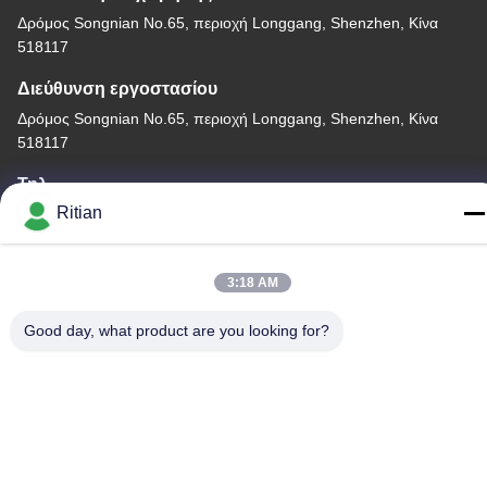
Δρόμος Songnian No.65, περιοχή Longgang, Shenzhen, Κίνα
518117
Διεύθυνση εργοστασίου
Δρόμος Songnian No.65, περιοχή Longgang, Shenzhen, Κίνα
518117
Τηλ.
Ritian
+86-755-84080323
3:18 AM
Good day, what product are you looking for?
Καλή ποιότητα της Κίνας ΠΡΟΣΤΑΤΕΥΤΙΚΗ ΤΑΙΝΙΑ PE
Προμηθευτής. Πνευματικά δικαιώματα © -2026 Shenzhen Ritian
Technology Co., Ltd. . Διατηρούνται όλα τα πνευματικά
δικαιώματα.
Πολιτική απορρήτου
|
Sitemap