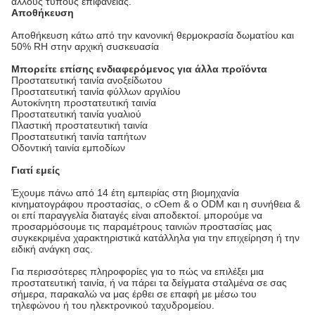
άλλους τύπους επιφάνειας.
Αποθήκευση
Αποθήκευση κάτω από την κανονική θερμοκρασία δωματίου και
50% RH στην αρχική συσκευασία
Μπορείτε επίσης ενδιαφερόμενος για άλλα προϊόντα
Προστατευτική ταινία ανοξείδωτου
Προστατευτική ταινία φύλλων αργιλίου
Αυτοκίνητη προστατευτική ταινία
Προστατευτική ταινία γυαλιού
Πλαστική προστατευτική ταινία
Προστατευτική ταινία ταπήτων
Οδοντική ταινία εμποδίων
Γιατί εμείς
Έχουμε πάνω από 14 έτη εμπειρίας στη βιομηχανία
κινηματογράφου προστασίας, ο cOem & ο ODM και η συνήθεια &
οι επί παραγγελία διαταγές είναι αποδεκτοί. μπορούμε να
προσαρμόσουμε τις παραμέτρους ταινιών προστασίας μας
συγκεκριμένα χαρακτηριστικά κατάλληλα για την επιχείρηση ή την
ειδική ανάγκη σας.
Για περισσότερες πληροφορίες για το πώς να επιλέξει μια
προστατευτική ταινία, ή να πάρει τα δείγματα σταλμένα σε σας
σήμερα, παρακαλώ να μας έρθει σε επαφή με μέσω του
τηλεφώνου ή του ηλεκτρονικού ταχυδρομείου.