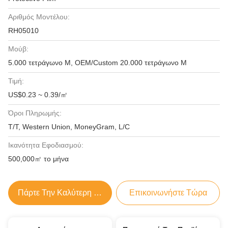
Αριθμός Μοντέλου:
RH05010
Μούβ:
5.000 τετράγωνο Μ, OEM/Custom 20.000 τετράγωνο Μ
Τιμή:
US$0.23 ~ 0.39/㎡
Όροι Πληρωμής:
T/T, Western Union, MoneyGram, L/C
Ικανότητα Εφοδιασμού:
500,000㎡ το μήνα
Πάρτε Την Καλύτερη Τιμή
Επικοινωνήστε Τώρα