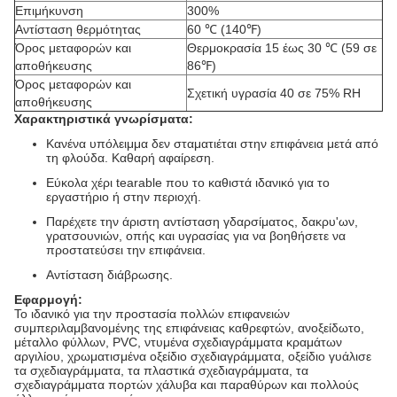
Επιμήκυνση
300%
Αντίσταση θερμότητας
60 ℃ (140℉)
Όρος μεταφορών και
Θερμοκρασία 15 έως 30 ℃ (59 σε
αποθήκευσης
86℉)
Όρος μεταφορών και
Σχετική υγρασία 40 σε 75% RH
αποθήκευσης
Χαρακτηριστικά γνωρίσματα:
Κανένα υπόλειμμα δεν σταματιέται στην επιφάνεια μετά από
τη φλούδα. Καθαρή αφαίρεση.
Εύκολα χέρι tearable που το καθιστά ιδανικό για το
εργαστήριο ή στην περιοχή.
Παρέχετε την άριστη αντίσταση γδαρσίματος, δακρυ'ων,
γρατσουνιών, οπής και υγρασίας για να βοηθήσετε να
προστατεύσει την επιφάνεια.
Αντίσταση διάβρωσης.
Εφαρμογή:
Το ιδανικό για την προστασία πολλών επιφανειών
συμπεριλαμβανομένης της επιφάνειας καθρεφτών, ανοξείδωτο,
μέταλλο φύλλων, PVC, ντυμένα σχεδιαγράμματα κραμάτων
αργιλίου, χρωματισμένα οξείδιο σχεδιαγράμματα, οξείδιο γυάλισε
τα σχεδιαγράμματα, τα πλαστικά σχεδιαγράμματα, τα
σχεδιαγράμματα πορτών χάλυβα και παραθύρων και πολλούς