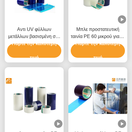
Αντι UV φύλλων
Μπλε προστατευτική
μετάλλων βασισμένη στο
ταινία PE 60 μικρού για το
διαλύτη κόλλα ταινιών
Πάρτε την καλύτερη
αλουμίνιο ανοξείδωτου
Πάρτε την καλύτερη
πολυαιθυλενίου
προστατευτική
τιμή
τιμή