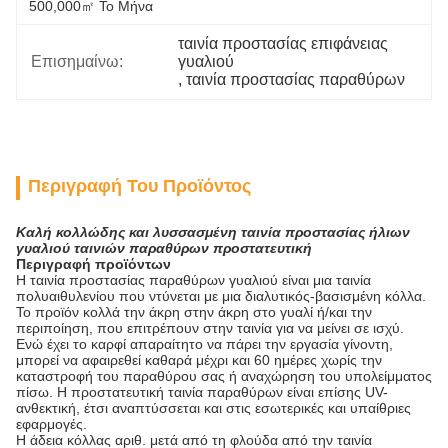
500,000㎡ Το Μήνα
ταινία προστασίας επιφάνειας 
Επισημαίνω:
γυαλιού
, 
ταινία προστασίας παραθύρων
Περιγραφή Του Προϊόντος
Καλή κολλώδης και λυσσασμένη ταινία προστασίας ήλιων
γυαλιού ταινιών παραθύρων προστατευτική
Περιγραφή προϊόντων
Η ταινία προστασίας παραθύρων γυαλιού είναι μια ταινία
πολυαιθυλενίου που ντύνεται με μια διαλυτικός-βασισμένη κόλλα.
Το προϊόν κολλά την άκρη στην άκρη στο γυαλί ή/και την
περιποίηση, που επιτρέπουν στην ταινία για να μείνει σε ισχύ.
Ενώ έχει το καρφί απαραίτητο να πάρει την εργασία γίνοντη,
μπορεί να αφαιρεθεί καθαρά μέχρι και 60 ημέρες χωρίς την
καταστροφή του παραθύρου σας ή αναχώρηση του υπολείμματος
πίσω. Η προστατευτική ταινία παραθύρων είναι επίσης UV-
ανθεκτική, έτσι αναπτύσσεται και στις εσωτερικές και υπαίθριες
εφαρμογές.
Η άδεια κόλλας αριθ. μετά από τη φλούδα από την ταινία