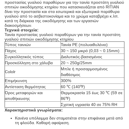
προστασίας γυαλιού παραθύρων για την ταινία προστάτη γυαλιού
σπιτιών οικοδόμησης κτηρίου που κατασκευάζεται από RITIAN
δίνει την προστασία και στα εσωτερικά και εξωτερικά παράθυρα
γυαλιού από το ασβεστοκονίαμα και το χρώμα καταβρέχει κ.λπ.
κατά τη διάρκεια της οικοδόμησης και των εργασιών
διακοσμήσεων.
Τεχνικά στοιχεία:
Ταινία προστασίας γυαλιού παραθύρων για την ταινία προστάτη
γυαλιού σπιτιών οικοδόμησης κτηρίου
Τύπος ταινιών
Ταινία PE (πολυαιθυλένιο)
Πάχος
30 ~ 150 μικρό (0,03 ~ 0.15mm)
Συγκολλητικός τύπος
Διαλυτικός-βασισμένος
Προσκόλληση στο χάλυβα
20 ~ 250g/25mm
Μπλε ή προσαρμοσμένος
Cololr
διαθέσιμος
Επιμήκυνση
300%
Αντίσταση θερμότητας
60 ℃ (140℉)
Όρος μεταφορών και
Θερμοκρασία 15 έως 30 ℃ (59 σε
αποθήκευσης
86℉)
Σχετική υγρασία 40 σε 75% RH
Χαρακτηριστικά γνωρίσματα:
Κανένα υπόλειμμα δεν σταματιέται στην επιφάνεια μετά από
τη φλούδα. Καθαρή αφαίρεση.