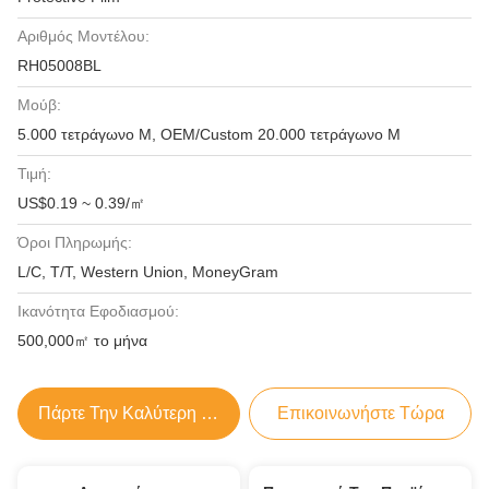
Αριθμός Μοντέλου:
RH05008BL
Μούβ:
5.000 τετράγωνο Μ, OEM/Custom 20.000 τετράγωνο Μ
Τιμή:
US$0.19 ~ 0.39/㎡
Όροι Πληρωμής:
L/C, T/T, Western Union, MoneyGram
Ικανότητα Εφοδιασμού:
500,000㎡ το μήνα
Πάρτε Την Καλύτερη Τιμή
Επικοινωνήστε Τώρα