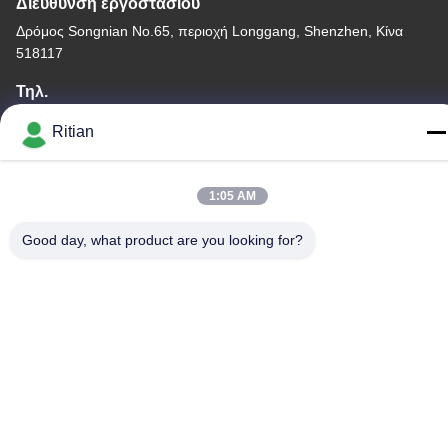
Διεύθυνση εργοστασίου
Δρόμος Songnian No.65, περιοχή Longgang, Shenzhen, Κίνα
518117
Τηλ.
+86-755-84080323
Ritian
1:05 AM
Καλή ποιότητα της Κίνας ΠΡΟΣΤΑΤΕΥΤΙΚΗ ΤΑΙΝΙΑ PE
Good day, what product are you looking for?
Προμηθευτής. Πνευματικά δικαιώματα © -2026 Shenzhen Ritian
Technology Co., Ltd. . Διατηρούνται όλα τα πνευματικά
δικαιώματα.
Πολιτική απορρήτου
|
Sitemap