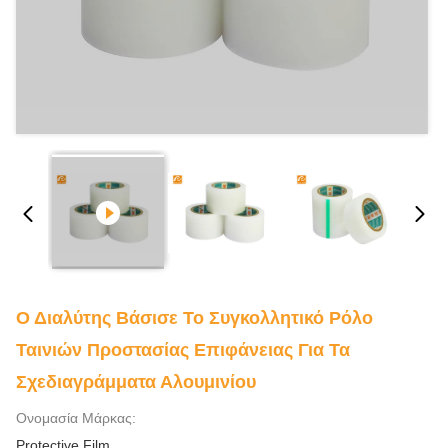
Ο Διαλύτης Βάσισε Το Συγκολλητικό Ρόλο
Ταινιών Προστασίας Επιφάνειας Για Τα
Σχεδιαγράμματα Αλουμινίου
Ονομασία Μάρκας:
Protective Film