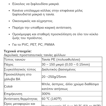
Εύκολος να ξεφλουδίσει μακριά.
Κανένα υπόλειμμα κόλλας στην επιφάνεια μόλις
ξεφλουδιστεί μακριά η ταινία.
Οικονομικός και εύχρηστος.
Παρέχει την υπαίθρια καιρική αντίσταση.
Ομοιόμορφη και σταθερή προσκόλληση σε όλο τον κύκλο
ζωής του προϊόντος.
Για το PVC, PET, PC, PMMA
Τεχνικά στοιχεία:
Ακρυλικές
προστατευτικές ταινίες
φύλλων
Τύπος ταινιών
Ταινία PE (πολυαιθυλένιο)
Πάχος
30 ~ 150 μικρό (0,03 ~ 0.15mm)
Συγκολλητικός τύπος
Διαλυτικός-βασισμένος
Προσκόλληση στο
20 ~250g/25mm
χάλυβα BA
Μπλε, άσπρος, άλλο χρώμα διαθέσιμο
Cololr
κατόπιν αιτήσεως
Επιμήκυνση
300%
Αντίσταση θερμότητας
60 ℃ (140℉)
Όρος μεταφορών και