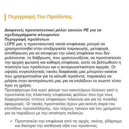
Περιγραφή Του Προϊόντος
Διαφανείς προστατευτικοί ρόλοι ταινιών PE για τα
σχεδιαγράμματα αλουμινίου
Περιγραφή προϊόντων
LDPE μας η προστατευτική ταινία επιφάνειας μπορεί να
χρησιμοποιηθεί στην επεξεργασία παραγωγής, μεταφορά,
αποθήκευση για να αποφύγει την υλική επιφάνεια που δεν
μολύνονται, τη διάβρωση, που γρατσουνίζεται, να προστατεύσει
την αρχική φωτεινή και καθαρή επιφάνεια, ώστε να βελτιωθούν η
ποιότητα των προϊόντων και η ανταγωνιστικότητα αγοράς. Οι
υψηλές συγκολλητικές ταινίες διαφάνειάς μας μπορούν κανένα
που χρησιμοποιείται για τα κάτωθι προϊόντα, παρακαλώ να
μιλήσει στον αντιπρόσωπό μας για να επιλέξουν το σωστό τύπο
πριν τη χρήση:
Προσφέρουμε ένα ευρύ φάσμα των καινοτόμων λύσεων γιατί η
προστασία της πλαστικής επιφάνειας φύλλων που έχει τους
διαφορετικούς τύπους επιφανειών τελειώνει και για τις ποικίλες
εφαρμογές. Οι ταινίες προστασίας έχουν μια εκτενή σειρά του
επιπέδου προσκόλλησης, του πάχους ταινιών και του χρώματος
για να ταιριάξουν με την απαίτηση πελατών.
Προστατεύει την επιφάνεια από τις αρχές, σκόνη, γδάρσιμο
και διατηρεί την αισθητική αξία του προϊόντος.