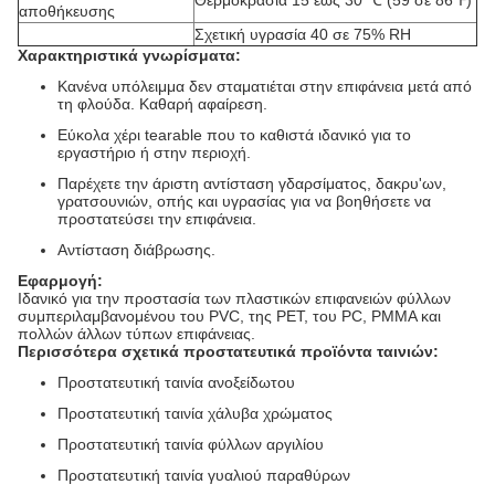
Θερμοκρασία 15 έως 30 ℃ (59 σε 86℉)
αποθήκευσης
Σχετική υγρασία 40 σε 75% RH
Χαρακτηριστικά γνωρίσματα:
Κανένα υπόλειμμα δεν σταματιέται στην επιφάνεια μετά από
τη φλούδα. Καθαρή αφαίρεση.
Εύκολα χέρι tearable που το καθιστά ιδανικό για το
εργαστήριο ή στην περιοχή.
Παρέχετε την άριστη αντίσταση γδαρσίματος, δακρυ'ων,
γρατσουνιών, οπής και υγρασίας για να βοηθήσετε να
προστατεύσει την επιφάνεια.
Αντίσταση διάβρωσης.
Εφαρμογή:
Ιδανικό για την προστασία των πλαστικών επιφανειών φύλλων
συμπεριλαμβανομένου του PVC, της PET, του PC, PMMA και
πολλών άλλων τύπων επιφάνειας.
Περισσότερα σχετικά προστατευτικά προϊόντα ταινιών:
Προστατευτική ταινία ανοξείδωτου
Προστατευτική ταινία χάλυβα χρώματος
Προστατευτική ταινία φύλλων αργιλίου
Προστατευτική ταινία γυαλιού παραθύρων