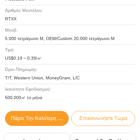
Αριθμός Μοντέλου:
RTXX
Μούβ:
5.000 τετράγωνο Μ, OEM/Custom 20.000 τετράγωνο Μ
Τιμή:
US$0.19 ~ 0.39/㎡
Όροι Πληρωμής:
T/T, Western Union, MoneyGram, L/C
Ικανότητα Εφοδιασμού:
500,000㎡ το μήνα
Πάρτε Την Καλύτερη Τιμή
Επικοινωνήστε Τώρα