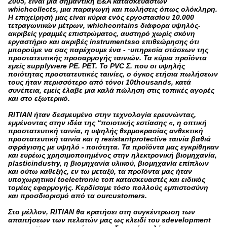
2005, είναι μια σημαντική Ε&Α κατασκευαστών
whichcollects, μια παραγωγή και πωλήσεις όπως ολόκληρη.
Η επιχείρησή μας είναι κύρια ενός εργοστασίου 10.000
τετραγωνικών μέτρων, whichcontains διάφορα υψηλός-
ακριβείς γραμμές επιστρώματος, αυστηρό χωρίς σκόνη
εργαστήριο και ακριβές instrumentsso επιθεώρησης ότι
μπορούμε να σας παρέχουμε ένα - ·υπηρεσία στάσεων της
προστατευτικής προσαρμογής ταινιών. Τα κύρια προϊόντα
εμείς supplywere PE. PET. Το PVC Σ. που οι υψηλής
ποιότητας προστατευτικές ταινίες, ο όγκος ετήσια πωλήσεων
τους ήταν περισσότερο από τόνοι 10thousands, κατά
συνέπεια, εμείς έλαβε μια καλά πώληση στις τοπικές αγορές
και στο εξωτερικό.
RITIAN ήταν δεσμευμένο στην τεχνολογία ερευνώντας,
εμμένοντας στην ιδέα της “ποιοτικής εστίασης «, η οπτική
προστατευτική ταινία, η υψηλής θερμοκρασίας ανθεκτική
προστατευτική ταινία και η resistantprotective ταινία βαθιά
σφράγισης με υψηλό - ποιότητα. Τα προϊόντα μας εγκρίθηκαν
και ευρέως χρησιμοποιημένος στην ηλεκτρονική βιομηχανία,
plasticindustry, η βιομηχανία υλικού, βιομηχανία επίπλων
και ούτω καθεξής, εν τω μεταξύ, τα προϊόντα μας ήταν
υποχωρητικοί toelectronic τοπ κατασκευαστές και ειδικός
τομέας εφαρμογής. Κερδίσαμε τόσο πολλούς εμπιστοσύνη
και προσδιορισμό από τα ourcustomers.
Στο μέλλον, RITIAN θα κρατήσει στη συγκέντρωση των
απαιτήσεων των πελατών μας ως κλειδί του sdevelopment