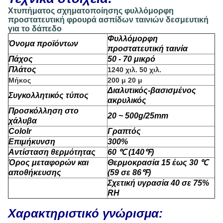
Χτυπήματος σχηματοποίησης φυλλόμορφη
προστατευτική φρουρά ασπίδων ταινιών δεσμευτική
για το δάπεδο
Φυλλόμορφη
Όνομα προϊόντων
προστατευτική ταινία
Πάχος
50 - 70 μικρό
Πλάτος
1240 χιλ. 50 χιλ.
Μήκος
200 μ 20 μ
Διαλυτικός-βασισμένος
Συγκολλητικός τύπος
ακρυλικός
Προσκόλληση στο
20 ~ 500g/25mm
χάλυβα
Cololr
Γραπτός
Επιμήκυνση
300%
Αντίσταση θερμότητας
60 ℃ (140℉)
Όρος μεταφορών και
Θερμοκρασία 15 έως 30 ℃
αποθήκευσης
(59 σε 86℉)
Σχετική υγρασία 40 σε 75%
RH
Χαρακτηριστικό γνώρισμα: