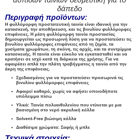
δάπεδο
Περιγραφή προϊόντων:
Η φυλλόμορφη προστατευτική ταινία είναι ιδανική για την
κατασκευή, την αποθήκευση, και τις βινυλίου φυλλόμορφες
επιφάνειες. Η μέση φυλλόμορφη ταινία προστασίας
δημιουργείται ως προσωρινή λύση για να προστατεύσει τις
βινυλίου φυλλόμορφες επιφάνειες από τη ζημία, τα
χυσίματα χρωμάτων, τη σκόνη, τις αρχές, και τα συντρίμμια
κατασκευής. Η ταινία είναι εύκολο να εγκατασταθεί και να
κρατήσει σε ισχύ κατά τη διάρκεια της χρήσης. Για να
αφαιρέσει απλά την πλάτη τραβήγματος η ταινία από την
άκρη της επιφάνειας.
Σχεδιασμένος για να προστατεύσει προσωρινά τις
βινυλίου φυλλόμορφες επιφάνειες
Αφαιρεί καθαρό, χωρίς να αφήσει οποιοδήποτε
υπόλειμμα πίσω
Υλικά: Ταινία πολυαιθυλενίου που ντύνεται με μια
βασισμένη στο νερό ακρυλική κόλλα
Solvent-Free βιώσιμη κόλλα
Διαθέσιμα χρώματα: Σαφής ή μπλε
Τεχνικά στοιχεία: