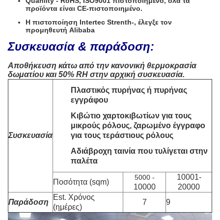
Quanlity - RoHS, ISO9001 πιστοποιημένο, όλα τα
προϊόντα είναι CE-πιστοποιημένο.
Η πιστοποίηση Intertec Strenth-, έλεγξε τον
προμηθευτή Alibaba
Συσκευασία & παράδοση:
Αποθήκευση κάτω από την κανονική θερμοκρασία
δωματίου και 50% RH στην αρχική συσκευασία.
Πλαστικός πυρήνας ή πυρήνας
εγγράφου
Κιβώτιο χαρτοκιβωτίων για τους
μικρούς ρόλους, ζαρωμένο έγγραφο
Συσκευασία
για τους τεράστιους ρόλους
Αδιάβροχη ταινία που τυλίγεται στην
παλέτα
10001-
5000 -
Ποσότητα (sqm)
10000
20000
Est. Χρόνος
Παράδοση
7
9
(ημέρες)