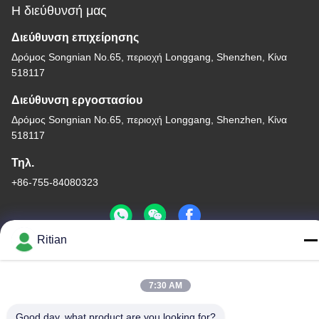
Η διεύθυνσή μας
Διεύθυνση επιχείρησης
Δρόμος Songnian No.65, περιοχή Longgang, Shenzhen, Κίνα
518117
Διεύθυνση εργοστασίου
Δρόμος Songnian No.65, περιοχή Longgang, Shenzhen, Κίνα
518117
Τηλ.
+86-755-84080323
Ritian
Καλή ποιότητα της Κίνας ΠΡΟΣΤΑΤΕΥΤΙΚΗ ΤΑΙΝΙΑ PE
Προμηθευτής. Πνευματικά δικαιώματα © -2026 Shenzhen Ritian
7:30 AM
Technology Co., Ltd. . Διατηρούνται όλα τα πνευματικά
Good day, what product are you looking for?
δικαιώματα.