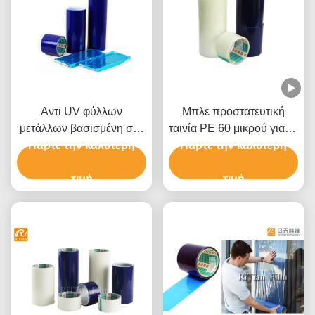
Αντι UV φύλλων
Μπλε προστατευτική
μετάλλων βασισμένη στο
ταινία PE 60 μικρού για το
διαλύτη κόλλα ταινιών
Πάρτε την καλύτερη
αλουμίνιο ανοξείδωτου
Πάρτε την καλύτερη
πολυαιθυλενίου
προστατευτική
τιμή
τιμή