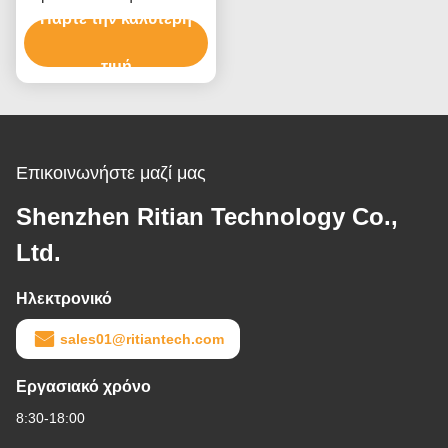
Πάρτε την καλύτερη
ταινία για το τύλιγμα
παλετών επίπλων
τιμή
Επικοινωνήστε μαζί μας
Shenzhen Ritian Technology Co.,
Ltd.
Ηλεκτρονικό
sales01@ritiantech.com
Εργασιακό χρόνο
8:30-18:00