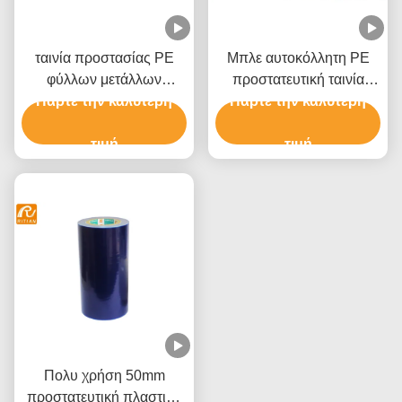
ταινία προστασίας PE
Μπλε αυτοκόλλητη PE
φύλλων μετάλλων
προστατευτική ταινία
Πάρτε την καλύτερη
0.05mm μπλε για τη
Πάρτε την καλύτερη
παραθύρων ταινιών
σύνθετη επιτροπή
Shatterproof
αργιλίου
τιμή
τιμή
Πολυ χρήση 50mm
προστατευτική πλαστική